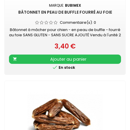
MARQUE:
BUBIMEX
BÂTONNET EN PEAU DE BUFFLE FOURRÉ AU FOIE
Commentaire(s):
0
Bâtonnet à mâcher pour chien - en peau de buffle - fourré
au foie SANS GLUTEN - SANS SUCRE AJOUTÉ Vendu à l'unité 2
tailles : environ 13 cm ou 20 cm
3,40 €
Prix
Ajouter au panier


En stock