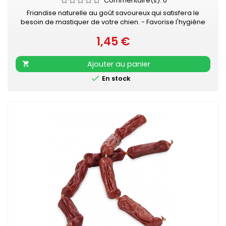
Commentaire(s):
0
Friandise naturelle au goût savoureux qui satisfera le
besoin de mastiquer de votre chien. - Favorise l'hygiène
bucco-dentaire - Occupation gourmande longue durée -
1,45 €
En complément d'une alimentation équilibrée et complète
Prix
- Veiller à laisser de l'eau propre et fraîche à disposition
de votre chien
Ajouter au panier


En stock