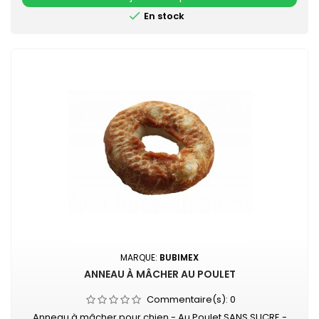

En stock
MARQUE:
BUBIMEX
ANNEAU À MÂCHER AU POULET
Commentaire(s):
0
Anneau à mâcher pour chien - Au Poulet SANS SUCRE -