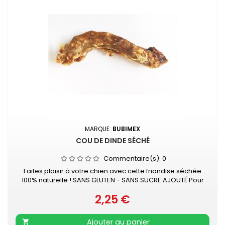
MARQUE:
BUBIMEX
COU DE DINDE SÉCHÉ
Commentaire(s):
0
Faites plaisir à votre chien avec cette friandise séchée
100% naturelle ! SANS GLUTEN - SANS SUCRE AJOUTÉ Pour
chien - à mâcher Vendu à la pièce
2,25 €
Prix
Ajouter au panier
