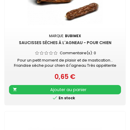
MARQUE:
BUBIMEX
SAUCISSES SÈCHES À L'AGNEAU - POUR CHIEN
Commentaire(s):
0
Pour un petit moment de plaisir et de mastication...
Friandise sèche pour chien à l'agneau Très appétente
Vendue à l'unité - Longueur : 6 - 7 cm
0,65 €
Prix
Ajouter au panier


En stock