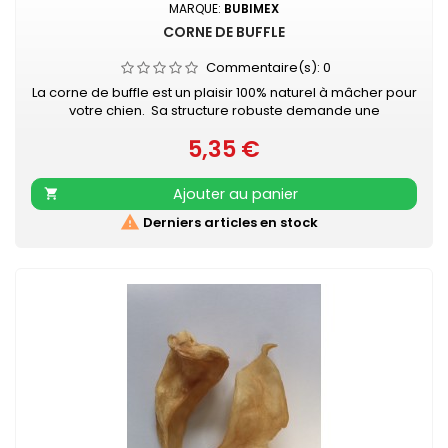
MARQUE:
BUBIMEX
CORNE DE BUFFLE
Commentaire(s):
0
La corne de buffle est un plaisir 100% naturel à mâcher pour
votre chien. Sa structure robuste demande une
mastication intense. Elle permet une amélioration du
5,35 €
nettoyage des dents peut aider à la prévention et à la
Prix
diminution de la plaque dentaire et du tartre. La corne de
buffle satisfait le besoin naturel de mastication des jeunes
Ajouter au panier

chiens et même...

Derniers articles en stock