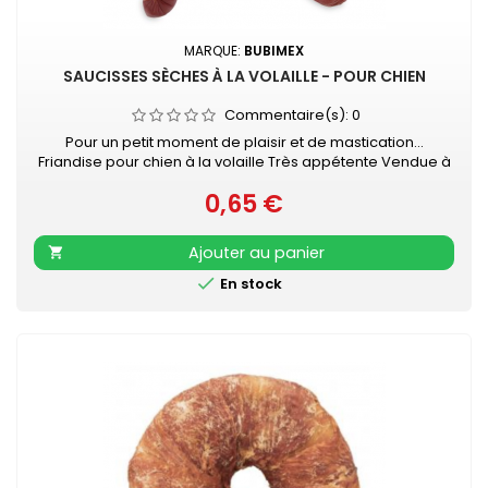
MARQUE:
BUBIMEX
SAUCISSES SÈCHES À LA VOLAILLE - POUR CHIEN
Commentaire(s):
0
Pour un petit moment de plaisir et de mastication...
Friandise pour chien à la volaille Très appétente Vendue à
l'unité - Longueur : 6 - 7 cm
0,65 €
Prix
Ajouter au panier


En stock