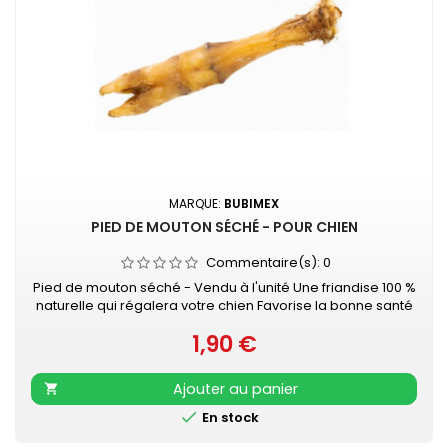
MARQUE:
BUBIMEX
PIED DE MOUTON SÉCHÉ - POUR CHIEN
Commentaire(s):
0
Pied de mouton séché - Vendu à l'unité Une friandise 100 %
naturelle qui régalera votre chien Favorise la bonne santé
dentaire de votre animal tout en lui promettant des heures
1,90 €
de mastication...
Prix
Ajouter au panier


En stock