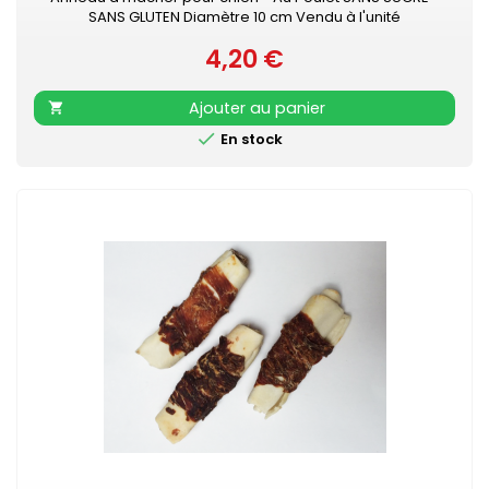
SANS GLUTEN Diamètre 10 cm Vendu à l'unité
4,20 €
Prix
Ajouter au panier


En stock