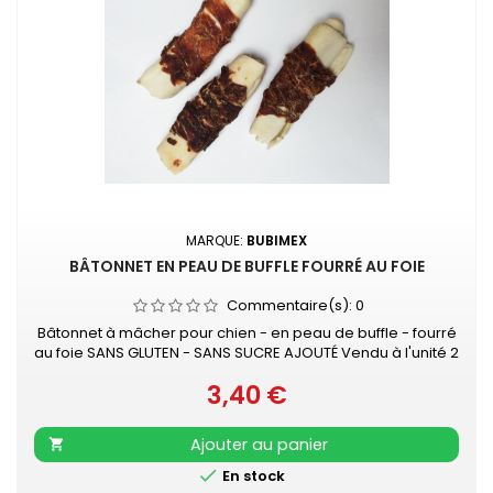
MARQUE:
BUBIMEX
BÂTONNET EN PEAU DE BUFFLE FOURRÉ AU FOIE
Commentaire(s):
0
Bâtonnet à mâcher pour chien - en peau de buffle - fourré
au foie SANS GLUTEN - SANS SUCRE AJOUTÉ Vendu à l'unité 2
tailles : environ 13 cm ou 20 cm
3,40 €
Prix
Ajouter au panier


En stock