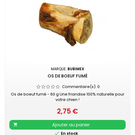
MARQUE:
BUBIMEX
OS DE BOEUF FUMÉ
Commentaire(s):
0
Os de boeuf fumé - 60 g Une friandise 100% naturelle pour
votre chien !
2,75 €
Prix
Ajouter au panier


En stock