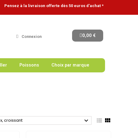
Pensez à la livraison offerte dès 50 euros d'achat *
0,00 €
Connexion
ller
Poissons
Choix par marque



ix, croissant