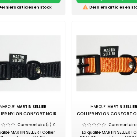
istant Boucle laquée noire
Boucle laquée noire Coul
r acidulée qui soulignera tout
acidulée qui soulignera tout 

erniers articles en stock
Derniers articles en st
e pelage. Existe aussi en vert,
pelage. Existe aussi en turq
orange, noir, mauve, rose, gris
vert, rouge, orange, noir, mau
et beige
et gris
MARQUE:
MARTIN SELLIER
MARQUE:
MARTIN SELLIE
IER NYLON CONFORT NOIR
COLLIER NYLON CONFORT 
Commentaire(s):
0
Commentaire
ualité MARTIN SELLIER ! Collier
La qualité MARTIN SELLIER ! Co