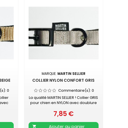
R
MARQUE:
MARTIN SELLIER
BEIGE
COLLIER NYLON CONFORT GRIS
(s):
0
Commentaire(s):
0
llier
La qualité MARTIN SELLIER ! Collier GRIS
 avec
pour chien en NYLON avec doublure
oire -
en mousse Boucle noire - surpiqûre
7,85 €
ublé de
couleur Collier doublé de mousse
Prix
antage
surpiquée pour davantage de
stant
confort Nylon ultra-résistant Boucle
Ajouter au panier
