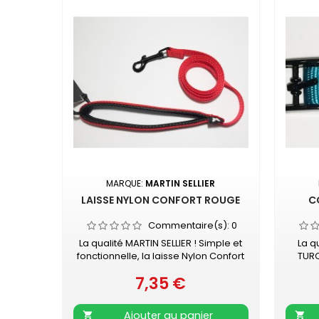
MARQUE:
MARTIN SELLIER
LAISSE NYLON CONFORT ROUGE
C
Commentaire(s):
0
La qualité MARTIN SELLIER ! Simple et
La q
fonctionnelle, la laisse Nylon Confort
TURQ
MARTIN SELLIER accompagnera vos
avec
7,35 €
promenades en toute sécurité.
Prix
noir
Laisse en nylon, robuste et résistante
doubl
Poignée renforcée pour plus de
davan
Ajouter au panier

