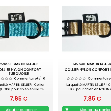
MARQUE:
MARTIN SELLIER
MARQUE:
MARTIN SELLIE
OLLIER NYLON CONFORT
COLLIER NYLON CONFORT 
TURQUOISE
Commentaire(s):
0
Commentaire
ualité MARTIN SELLIER ! Collier
La qualité MARTIN SELLIER ! Co
UOISE pour chien en NYLON
BEIGE pour chien en NYLON
 doublure en mousse Boucle
doublure en mousse Boucle n
7,85 €
7,85 €
e - surpiqûre couleur Collier
Prix
surpiqûre couleur Collier do
Prix
é de mousse surpiquée pour
mousse surpiquée pour dav
tage de confort Nylon ultra-
de confort Nylon ultra-rési
Ajouter au panier
Ajouter au panier
