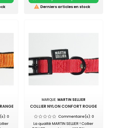
eur
laquée noire Couleur acidulée qui
type de
soulignera tout type de pelage. Existe

ock
Derniers articles en stock
uoise,
aussi en turquoise, vert, rouge,
ve, rose
orange, noir, mauve, rose et beige
R
MARQUE:
MARTIN SELLIER
ORANGE
COLLIER NYLON CONFORT ROUGE
(s):
0
Commentaire(s):
0
llier
La qualité MARTIN SELLIER ! Collier