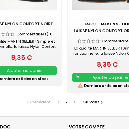
SSE NYLON CONFORT NOIRE
MARQUE:
MARTIN SELLIE
LAISSE NYLON CONFORT O
Commentaire(s):
0
Commentaire
lité MARTIN SELLIER ! Simple et
onnelle, la laisse Nylon Confort
La qualité MARTIN SELLIER ! Si
N SELLIER accompagnera vos
fonctionnelle, la laisse Nylon 
8,35 €
menades en toute sécurité.
Prix
MARTIN SELLIER accompagne
en nylon, robuste et résistante
8,35 €
promenades en toute sécur
Prix
née renforcée pour plus de
Laisse en nylon, robuste et ré
Ajouter au panier
fort Mousqueton laqué noir
Poignée renforcée pour pl
Ajouter au panier
uvez également les COLLIERS

erniers articles en stock
confort Mousqueton laqué 
NYLON CONFORT assortis
Retrouvez également les CO

Derniers articles en st
NYLON CONFORT assorti
Précédent
1
2
3
Suivant


ODOG
VOTRE COMPTE