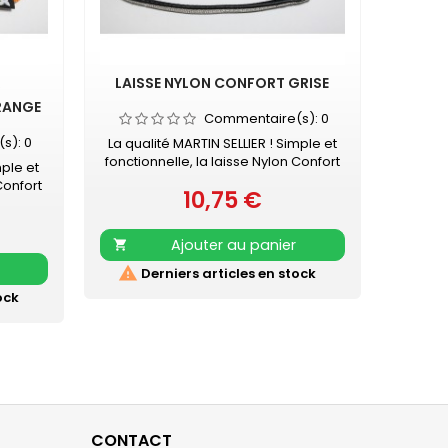
LAISSE NYLON CONFORT GRISE
R
RANGE
Commentaire(s):
0
(s):
0
La qualité MARTIN SELLIER ! Simple et
fonctionnelle, la laisse Nylon Confort
mple et
MARTIN SELLIER accompagnera vos
Confort
10,75 €
promenades en toute sécurité.
Prix
ra vos
Laisse en nylon, robuste et résistante
ité.
Poignée renforcée pour plus de
sistante
Ajouter au panier

confort Mousqueton laqué noir
us de
Retrouvez également les COLLIERS

Derniers articles en stock
noir
NYLON CONFORT assortis
LLIERS
ock
s
CONTACT