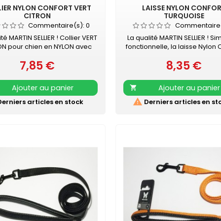
IER NYLON CONFORT VERT
LAISSE NYLON CONFO
CITRON
TURQUOISE
Commentaire(s):
0
Commentaire
ité MARTIN SELLIER ! Collier VERT
La qualité MARTIN SELLIER ! Si
ON pour chien en NYLON avec
fonctionnelle, la laisse Nylon 
ure en mousse Boucle noire -
MARTIN SELLIER accompagne
7,85 €
8,35 €
ûre couleur Collier doublé de
Prix
promenades en toute sécur
Prix
e surpiquée pour davantage
Laisse en nylon, robuste et ré
onfort Nylon ultra-résistant
Poignée renforcée pour pl
Ajouter au panier
Ajouter au panier

ucle laquée noire Couleur
confort Mousqueton laqué 
ée qui soulignera tout type de
Retrouvez également les CO

erniers articles en stock
Derniers articles en st
e. Existe aussi en turquoise,
NYLON CONFORT assorti
range, noir, mauve, gris, rouge
et beige