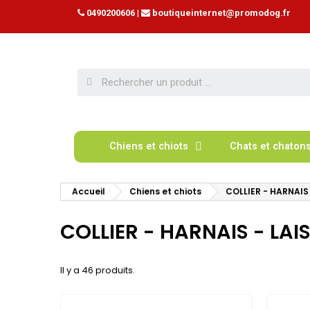
0490200606
|
boutiqueinternet@promodog.fr
Chiens et chiots
Chats et chaton
Accueil
Chiens et chiots
COLLIER - HARNAIS 
COLLIER - HARNAIS - LAI
Il y a 46 produits.