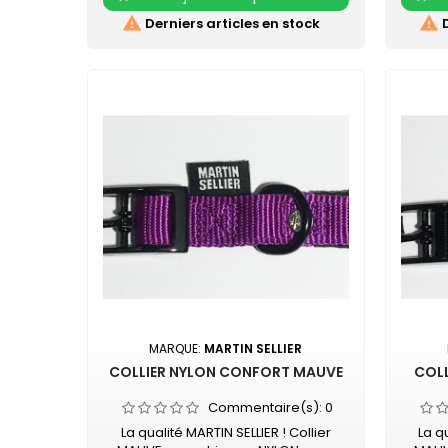
confort Mousqueton laqué noir
rés
Retrouvez également les COLLIERS
Couleu


Derniers articles en stock
D
NYLON CONFORT assortis
type d
rouge, 
MARQUE:
MARTIN SELLIER
COLLIER NYLON CONFORT MAUVE
COLL
Commentaire(s):
0
La qualité MARTIN SELLIER ! Collier
La q