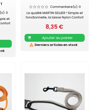
RT
Commentaire(s):
0
(s):
0
La qualité MARTIN SELLIER ! Simple et
fonctionnelle, la laisse Nylon Confort
mple et
MARTIN SELLIER accompagnera vos
Confort
8,35 €
promenades en toute sécurité.
Prix
ra vos
Laisse en nylon, robuste et résistante
ité.
Poignée renforcée pour plus de
sistante
Ajouter au panier

confort Mousqueton laqué noir
us de
Retrouvez également les COLLIERS

Derniers articles en stock
noir
NYLON CONFORT assortis
LLIERS
ock
s