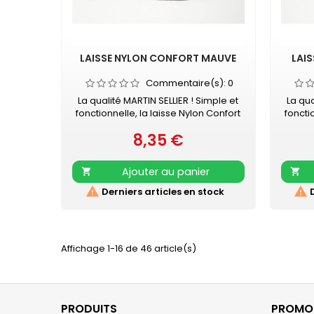
LAISSE NYLON CONFORT MAUVE
LAI
Commentaire(s):
0
La qualité MARTIN SELLIER ! Simple et
La qua
fonctionnelle, la laisse Nylon Confort
foncti
MARTIN SELLIER accompagnera vos
MARTI
8,35 €
promenades en toute sécurité.
Prix
pro
Laisse en nylon, robuste et résistante
Laisse 
Poignée renforcée pour plus de
Poig
Ajouter au panier


confort Mousqueton laqué noir
con
Retrouvez également les COLLIERS
Retro


Derniers articles en stock
D
NYLON CONFORT assortis
Affichage 1-16 de 46 article(s)
PRODUITS
PROM