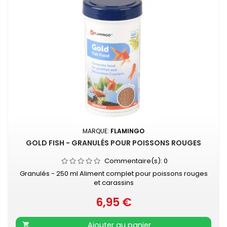
MARQUE:
FLAMINGO
GOLD FISH - GRANULÉS POUR POISSONS ROUGES
Commentaire(s):
0
Granulés - 250 ml Aliment complet pour poissons rouges
et carassins
6,95 €
Prix
Ajouter au panier
