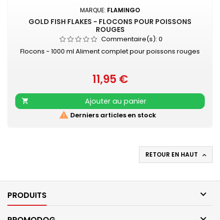
MARQUE:
FLAMINGO
GOLD FISH FLAKES - FLOCONS POUR POISSONS
ROUGES
Commentaire(s):
0
Flocons - 1000 ml Aliment complet pour poissons rouges
11,95 €
Prix
Ajouter au panier


Derniers articles en stock
RETOUR EN HAUT


PRODUITS

PROMODOG