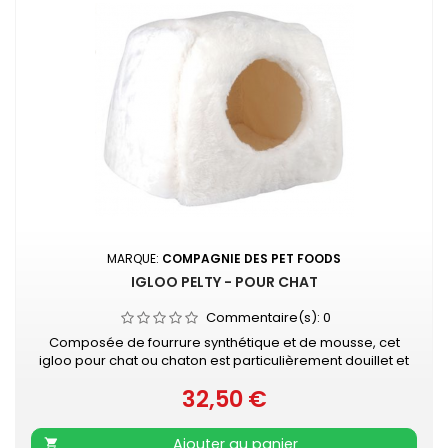
MARQUE:
COMPAGNIE DES PET FOODS
IGLOO PELTY - POUR CHAT
Commentaire(s):
0
Composée de fourrure synthétique et de mousse, cet
igloo pour chat ou chaton est particulièrement douillet et
léger ! Et si l'on aplatit son toit, il se transforme en corbeille
32,50 €
douillette ! Dimensions : 38 x 38 x 30 cm 2 couleurs : blanche
Prix
ou grise
Ajouter au panier
