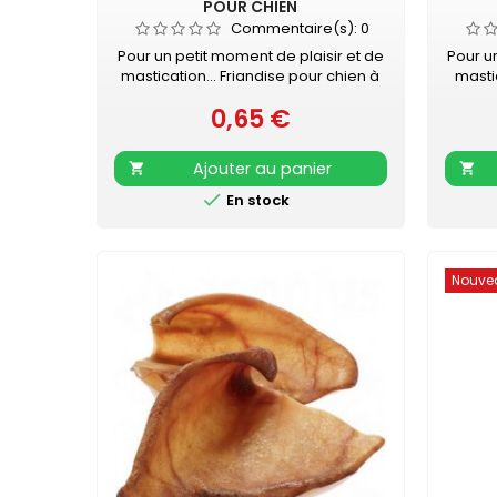
POUR CHIEN
Commentaire(s):
0
Pour un petit moment de plaisir et de
Pour u
mastication... Friandise pour chien à
masti
la volaille Très appétente Vendue à
chie
0,65 €
l'unité - Longueur : 6 - 7 cm
Prix
Vendue 
Ajouter au panier



En stock
Nouve