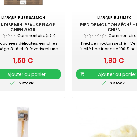
MARQUE:
PURE SALMON
MARQUE:
BUBIMEX
ANDISE MINI PEAU&PELAGE
PIED DE MOUTON SÉCHÉ -
CHIEN20GR
CHIEN
Commentaire(s):
0
Commentaire
ouchées délicates, enrichies
Pied de mouton séché - Ve
ga‑3, ‑6 et ‑9, favorisent une
l'unité Une friandise 100 % na
 saine et un pelage brillant.
qui régalera votre chien Favo
1,50 €
1,90 €
briquées en France, elles
Prix
bonne santé dentaire de v
Prix
issent en profondeur tout en
animal tout en lui promettan
nt savoureuses. Idéales en
heures de mastication..
Ajouter au panier
Ajouter au panier

ompense quotidienne ou à
rter lors des balades, ces


En stock
En stock
dises au format poche allient
cité et bien‑être pour prendre
 de votre chien avec plaisir.