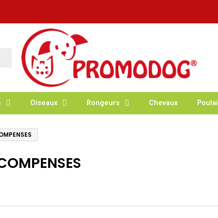
s
Oiseaux
Rongeurs
Chevaux
Poulai
COMPENSES
RECOMPENSES