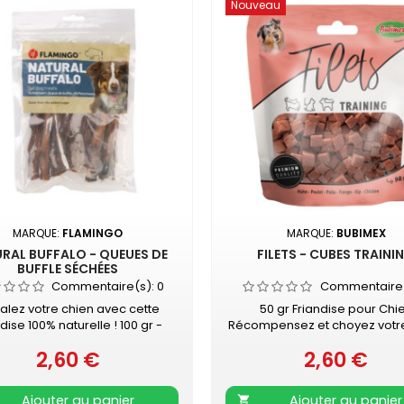
Nouveau
MARQUE:
FLAMINGO
MARQUE:
BUBIMEX
RAL BUFFALO - QUEUES DE
FILETS - CUBES TRAINI
BUFFLE SÉCHÉES
Commentaire(s):
0
Commentaire
alez votre chien avec cette
50 gr Friandise pour Chi
ndise 100% naturelle ! 100 gr -
Récompensez et choyez votr
n 10 piècesComposition : 100 %
avec les cubes de viande BUB
2,60 €
2,60 €
e de buffleHaute teneur en
Prix
GOÛTS : - Cubes POULET - 
Prix
es - Faible teneur en graisse -
AGNEAU - Cubes CANAR
gluten - Pas de sucre ajouté
Ajouter au panier
Ajouter au panier
