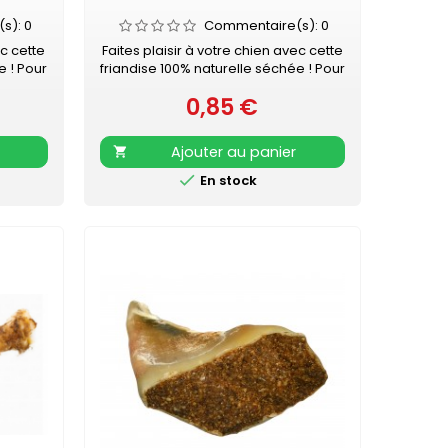
(s):
0
Commentaire(s):
0
ec cette
Faites plaisir à votre chien avec cette
e ! Pour
friandise 100% naturelle séchée ! Pour
a pièce
chien - à mâcher Vendue à la pièce
0,85 €
Prix
Ajouter au panier


En stock