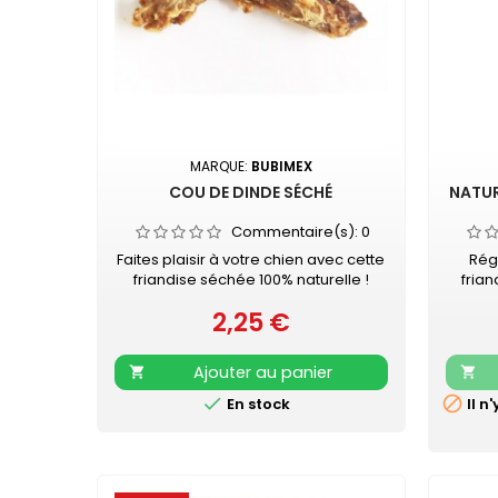
MARQUE:
BUBIMEX
COU DE DINDE SÉCHÉ
NATUR
Commentaire(s):
0
Faites plaisir à votre chien avec cette
Rég
friandise séchée 100% naturelle !
frian
SANS GLUTEN - SANS SUCRE AJOUTÉ
pièce
2,25 €
Pour chien - à mâcher Vendu à la
Prix
peau 
pièce
en 
graiss
Ajouter au panier




En stock
Il n