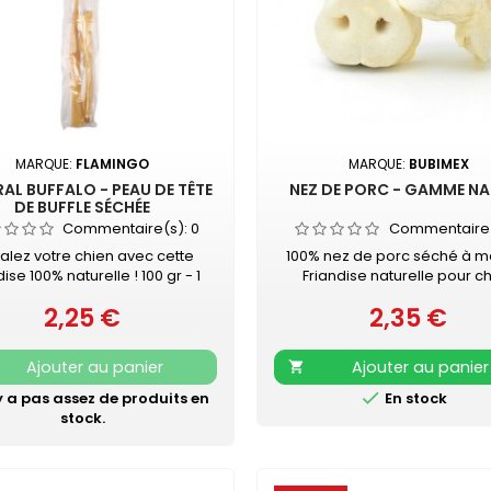
MARQUE:
FLAMINGO
MARQUE:
BUBIMEX
AL BUFFALO - PEAU DE TÊTE
NEZ DE PORC - GAMME N
DE BUFFLE SÉCHÉE
Commentaire(s):
0
Commentaire
alez votre chien avec cette
100% nez de porc séché à 
dise 100% naturelle ! 100 gr - 1
Friandise naturelle pour c
 de 50 cmComposition : 100 %
vendue à l'unité SANS GLUTEN
2,25 €
2,35 €
de tête de buffleHaute teneur
Prix
SUCRE AJOUTÉ
Prix
protéines - Faible teneur en
e - Sans gluten - Pas de sucre
Ajouter au panier
Ajouter au panier

ajouté

'y a pas assez de produits en
En stock
stock.