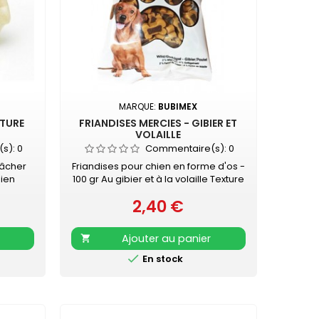
MARQUE:
BUBIMEX
ATURE
FRIANDISES MERCIES - GIBIER ET
VOLAILLE
(s):
0
Commentaire(s):
0
mâcher
Friandises pour chien en forme d'os -
hien
100 gr Au gibier et à la volaille Texture
 - SANS
souple, idéale pour la récompense.
2,40 €
Prix
Ajouter au panier


En stock