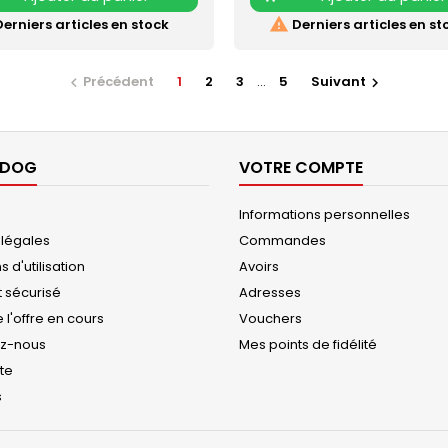

erniers articles en stock
Derniers articles en st
Précédent
1
2
3
…
5
Suivant


ODOG
VOTRE COMPTE
Informations personnelles
 légales
Commandes
 d'utilisation
Avoirs
 sécurisé
Adresses
e l'offre en cours
Vouchers
ez-nous
Mes points de fidélité
ite
s