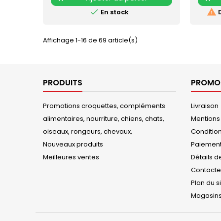


En stock
D
Affichage 1-16 de 69 article(s)
PRODUITS
PROM
Promotions croquettes, compléments
Livraison
alimentaires, nourriture, chiens, chats,
Mentions
oiseaux, rongeurs, chevaux,
Conditions
Nouveaux produits
Paiement
Meilleures ventes
Détails d
Contact
Plan du s
Magasin