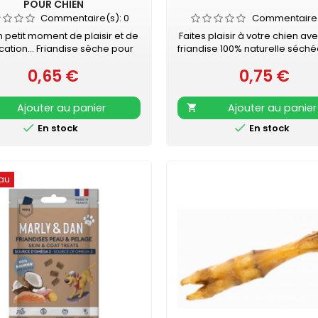
POUR CHIEN
Commentaire(s):
0
Commentaire
n petit moment de plaisir et de
Faites plaisir à votre chien av
cation... Friandise sèche pour
friandise 100% naturelle séché
n à l'agneau Très appétente
chien - à mâcher Vendue à l
0,65 €
0,75 €
à l'unité - Longueur : 6 - 7 cm
Prix
Prix
Ajouter au panier
Ajouter au panier



En stock
En stock
au