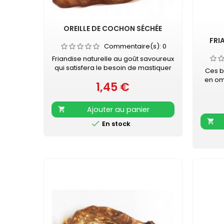
OREILLE DE COCHON SÉCHÉE
FRI
Commentaire(s):
0
Friandise naturelle au goût savoureux
qui satisfera le besoin de mastiquer
Ces b
de votre chien. - Favorise l'hygiène
en omé
1,45 €
bucco-dentaire - Occupation
Prix
peau
gourmande longue durée - En
Fa
complément d'une alimentation
nourr
Ajouter au panier

équilibrée et complète - Veiller à
éta
laisser de l'eau propre et fraîche à


En stock
réc
disposition de votre chien
empo
frian
prati
soin