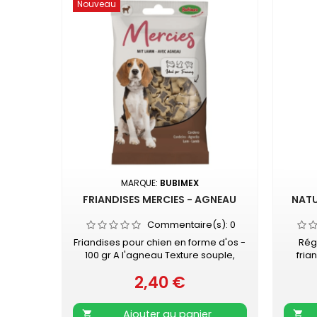
Nouveau
MARQUE:
BUBIMEX
FRIANDISES MERCIES - AGNEAU
NATU
Commentaire(s):
0
Friandises pour chien en forme d'os -
Rég
100 gr A l'agneau Texture souple,
fria
idéale pour la récompense.
enviro
2,40 €
Prix
queu
protéin
Sans 
Ajouter au panier

