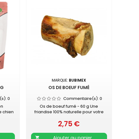
MARQUE:
BUBIMEX
NG
OS DE BOEUF FUMÉ
(s):
0
Commentaire(s):
0
en
Os de boeuf fumé - 60 g Une
e chien
friandise 100% naturelle pour votre
IMEX. 3
chien !
2,75 €
Cubes
Prix
D
Ajouter au panier
