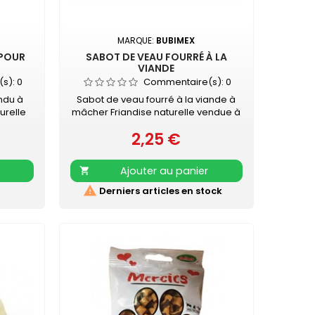
MARQUE:
BUBIMEX
 POUR
SABOT DE VEAU FOURRÉ À LA
VIANDE
(s):
0
Commentaire(s):
0
ndu à
Sabot de veau fourré à la viande à
turelle
mâcher Friandise naturelle vendue à
rise la
l'unité
2,25 €
otre
Prix
t des
.
Ajouter au panier


Derniers articles en stock