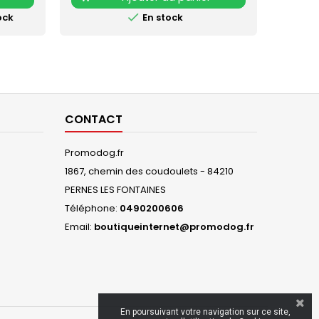

ock
En stock
CONTACT
Promodog.fr
1867, chemin des coudoulets - 84210
PERNES LES FONTAINES
Téléphone:
0490200606
Email:
boutiqueinternet@promodog.fr
En poursuivant votre navigation sur ce site,