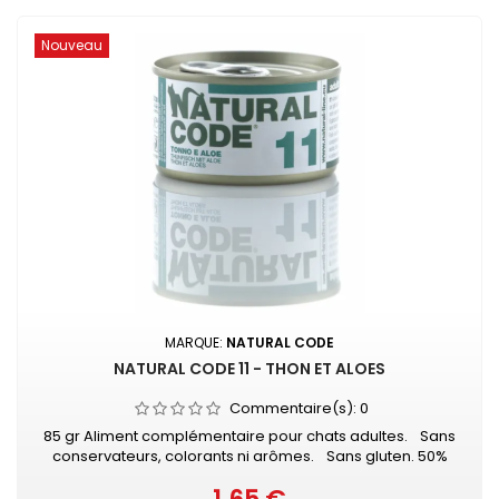
Nouveau
MARQUE:
NATURAL CODE
NATURAL CODE 11 - THON ET ALOES
Commentaire(s):
0
85 gr Aliment complémentaire pour chats adultes. Sans
conservateurs, colorants ni arômes. Sans gluten. 50%
thon - 5% aloès - 1% riz
Prix