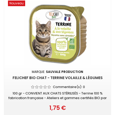
Nouveau
MARQUE:
SAUVALE PRODUCTION
FELICHEF BIO CHAT - TERRINE VOLAILLE & LÉGUMES
Commentaire(s):
0
100 gr - CONVIENT AUX CHATS STÉRILISÉS - Terrine 100 %
fabrication française - Ateliers et gammes certifiés BIO par
ECOCERT - 90% minimum de matières premières
1,75 €
françaises - Sans céréales ajoutées Composée de
Prix
volaille et de légumes, notre pâtée bio pour chat offre une