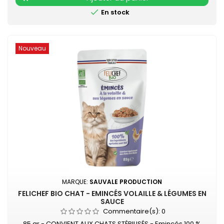
rendrez votre félin...

En stock
Nouveau
MARQUE:
SAUVALE PRODUCTION
FELICHEF BIO CHAT - EMINCÉS VOLAILLE & LÉGUMES EN
SAUCE
Commentaire(s):
0
85 gr - CONVIENT AUX CHATS STÉRILISÉS - Emincés 100 %