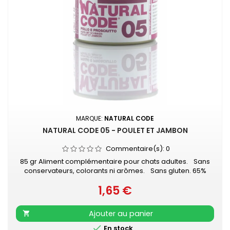
MARQUE:
NATURAL CODE
NATURAL CODE 05 - POULET ET JAMBON
Commentaire(s):
0
85 gr Aliment complémentaire pour chats adultes. Sans
conservateurs, colorants ni arômes. Sans gluten. 65%
viande de poulet - 10% jambon de poulet - 1% riz
1,65 €
Prix
Ajouter au panier


En stock