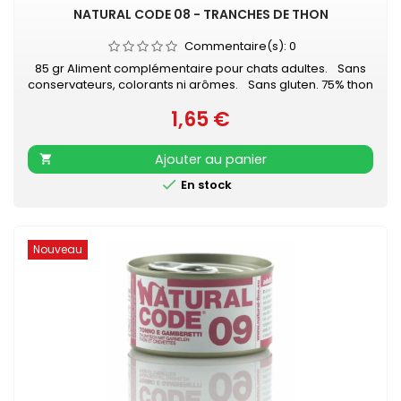
NATURAL CODE 08 - TRANCHES DE THON
Commentaire(s):
0
85 gr Aliment complémentaire pour chats adultes. Sans
conservateurs, colorants ni arômes. Sans gluten. 75% thon
- 1% riz
1,65 €
Prix
Ajouter au panier


En stock
Nouveau