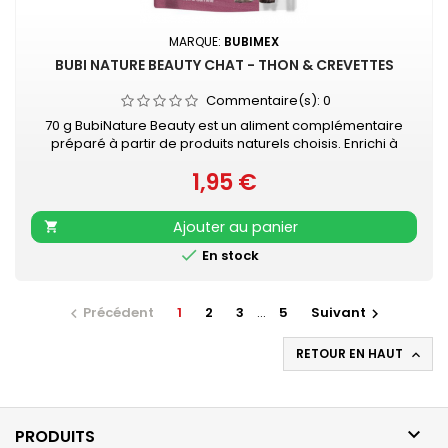
MARQUE:
BUBIMEX
BUBI NATURE BEAUTY CHAT - THON & CREVETTES
Commentaire(s):
0
70 g BubiNature Beauty est un aliment complémentaire
préparé à partir de produits naturels choisis. Enrichi à
l’huile de poisson, riche en Oméga 3 qui aide à maintenir
1,95 €
une peau saine et un pelage brillant.
Prix
Ajouter au panier


En stock
Précédent
1
2
3
…
5
Suivant


RETOUR EN HAUT


PRODUITS