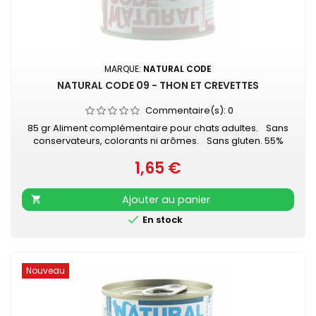
MARQUE:
NATURAL CODE
NATURAL CODE 09 - THON ET CREVETTES
Commentaire(s):
0
85 gr Aliment complémentaire pour chats adultes. Sans
conservateurs, colorants ni arômes. Sans gluten. 55%
thon - 20% crevettes - 1% riz
1,65 €
Prix
Ajouter au panier


En stock
Nouveau