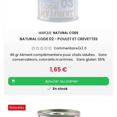
MARQUE:
NATURAL CODE
NATURAL CODE 02 - POULET ET CREVETTES
Commentaire(s):
0
85 gr Aliment complémentaire pour chats adultes. Sans
conservateurs, colorants ni arômes. Sans gluten. 55%
viande de poulet - 20% crevettes - 1% riz
1,65 €
Prix
Ajouter au panier


En stock
Nouveau