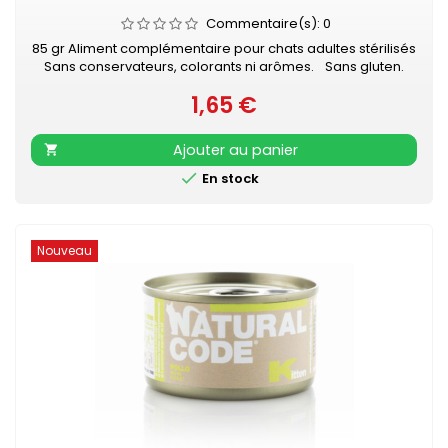
Commentaire(s):
0
85 gr Aliment complémentaire pour chats adultes stérilisés
Sans conservateurs, colorants ni arômes. Sans gluten.
44,88% thon - 1,18% riz intégral - 1% courgettes
1,65 €
Prix
Ajouter au panier


En stock
Nouveau