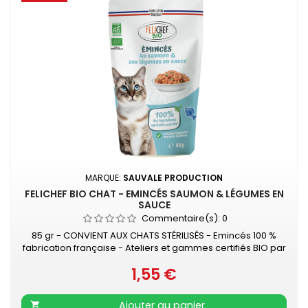
MARQUE:
SAUVALE PRODUCTION
FELICHEF BIO CHAT - EMINCÉS SAUMON & LÉGUMES EN
SAUCE
Commentaire(s):
0
85 gr - CONVIENT AUX CHATS STÉRILISÉS - Emincés 100 %
fabrication française - Ateliers et gammes certifiés BIO par
ECOCERT - 100% des ingrédients agricoles biologique
1,55 €
Délicieux émincés en sauce pour chat saveur saumon et
Prix
légumes bio. Riches en protéines d’origines animales,
diverses vitamines et avec un taux d'humidité élevé, vous
Ajouter au panier
