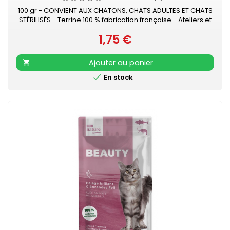
100 gr - CONVIENT AUX CHATONS, CHATS ADULTES ET CHATS
STÉRILISÉS - Terrine 100 % fabrication française - Ateliers et
gammes certifiés BIO par ECOCERT - 90% minimum de
1,75 €
matières premières françaises - Sans céréales ajoutées
Prix
Offrez à votre félin un délicieux repas avec nos barquettes
sans céréales bio saveur truite et dinde. Recette riche en
Ajouter au panier

protéines...

En stock