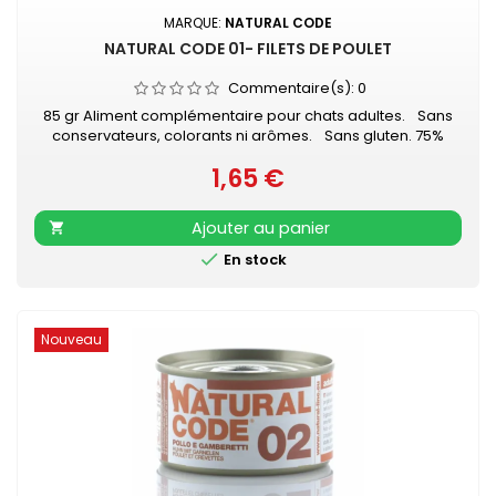
MARQUE:
NATURAL CODE
NATURAL CODE 01- FILETS DE POULET
Commentaire(s):
0
85 gr Aliment complémentaire pour chats adultes. Sans
conservateurs, colorants ni arômes. Sans gluten. 75%
viande de poulet - 1% riz
1,65 €
Prix
Ajouter au panier


En stock
Nouveau