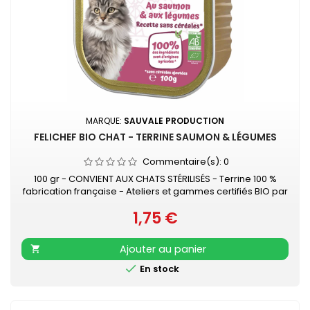
MARQUE:
SAUVALE PRODUCTION
FELICHEF BIO CHAT - TERRINE SAUMON & LÉGUMES
Commentaire(s):
0
100 gr - CONVIENT AUX CHATS STÉRILISÉS - Terrine 100 %
fabrication française - Ateliers et gammes certifiés BIO par
ECOCERT - 90% minimum de matières premières
1,75 €
françaises - Sans céréales ajoutées Faîtes plaisir à votre
Prix
chat avec notre pâtée Félichef Bio au saumon et légumes.
Riche en protéines animales (90%), cette recette garantit
Ajouter au panier

un repas succulent,...

En stock