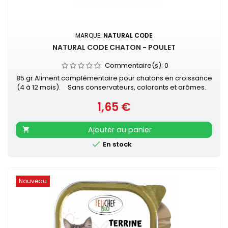
MARQUE:
NATURAL CODE
NATURAL CODE CHATON - POULET
Commentaire(s):
0
85 gr Aliment complémentaire pour chatons en croissance
(4 à 12 mois). Sans conservateurs, colorants et arômes.
Sans gluten ni céréales. 23% viande de poulet - 2,29%
1,65 €
Amidon de tapioca modifié
Prix
Ajouter au panier


En stock
Nouveau