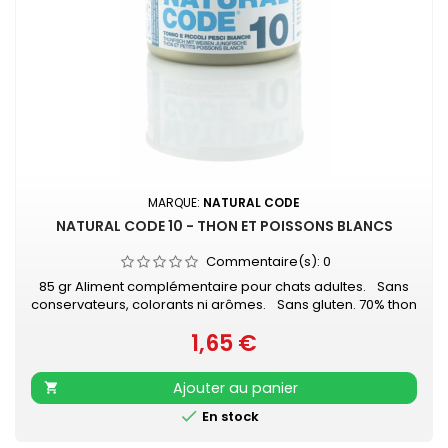
MARQUE:
NATURAL CODE
NATURAL CODE 10 - THON ET POISSONS BLANCS
Commentaire(s):
0
85 gr Aliment complémentaire pour chats adultes. Sans
conservateurs, colorants ni arômes. Sans gluten. 70% thon
- 5% petits poissons blancs - 1% riz
1,65 €
Prix
Ajouter au panier


En stock