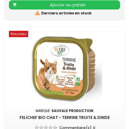
richesse en protéines, dont 91% sont d'origines animales,
Ajouter au panier

pour un repas à la fois...

Derniers articles en stock
Nouveau
MARQUE:
SAUVALE PRODUCTION
FELICHEF BIO CHAT - TERRINE TRUITE & DINDE
Commentaire(s):
0