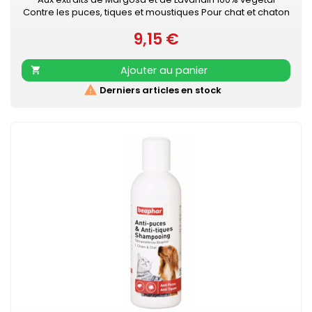
Contre les puces, tiques et moustiques Pour chat et chaton
Contient 1 collier ajustable pour un confort optimal (noir et
9,15 €
réfléchissant - longueur 35 cm) Diffusion continue des
Prix
extraits de Margosa et de Lavandin Contre les puces,
tiques et moustiques Protection de 3 mois Bande
Ajouter au panier

réfléchissante Résiste à...

Derniers articles en stock