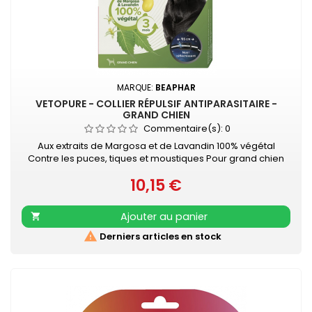
MARQUE:
BEAPHAR
VETOPURE - COLLIER RÉPULSIF ANTIPARASITAIRE -
GRAND CHIEN
Commentaire(s):
0
Aux extraits de Margosa et de Lavandin 100% végétal
Contre les puces, tiques et moustiques Pour grand chien
Contient 1 collier ajustable pour un confort optimal (noir et
10,15 €
réfléchissant - longueur 65 cm) Diffusion continue des
Prix
extraits de Margosa et de Lavandin Contre les puces,
tiques et moustiques Protection de 3 mois Bande
Ajouter au panier

réfléchissante Résiste à...

Derniers articles en stock