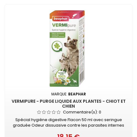
MARQUE:
BEAPHAR
VERMIPURE - PURGE LIQUIDE AUX PLANTES - CHIOT ET
CHIEN
Commentaire(s):
0
Spécial hygiène digestive Flacon 50 ml avec seringue
graduée Odeur dissuasive contre les parasites internes
Spécial hygiène digestive Ingrédients actifs 100% naturels
Contient de l’ail, de la camomille, de la tanaisie et du thym
Prix