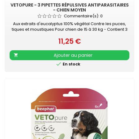
VETOPURE - 3 PIPETTES RÉPULSIVES ANTIPARASITAIRES
- CHIEN MOYEN
Commentaire(s):
0
Aux extraits d'eucalyptus 100% végétal Contre les puces,
tiques et moustiques Pour chien de 15 à 30 kg - Contient 3
pipettes de 2 ml • À l'huile d'Eucalyptus• Contre les puces,
11,25 €
tiques et moustiques• Protection de 3 mois• Facile à
Prix
appliquer
Ajouter au panier


En stock