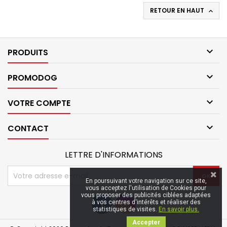
RETOUR EN HAUT


PRODUITS

PROMODOG

VOTRE COMPTE

CONTACT
LETTRE D'INFORMATIONS
En poursuivant votre navigation sur ce site,
vous acceptez l'utilisation de Cookies pour
vous proposer des publicités ciblées adaptées
à vos centres d'intérêts et réaliser des
statistiques de visites.
En savoir plus.
Accepter