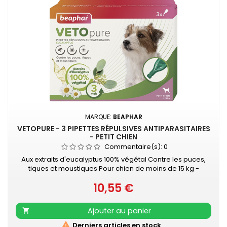
MARQUE:
BEAPHAR
VETOPURE - 3 PIPETTES RÉPULSIVES ANTIPARASITAIRES
- PETIT CHIEN
Commentaire(s):
0
Aux extraits d'eucalyptus 100% végétal Contre les puces,
tiques et moustiques Pour chien de moins de 15 kg -
Contient 3 pipettes de 1 ml • À l'huile d'Eucalyptus• Contre
10,55 €
les puces, tiques et moustiques• Protection de 3 mois•
Prix
Facile à appliquer
Ajouter au panier


Derniers articles en stock