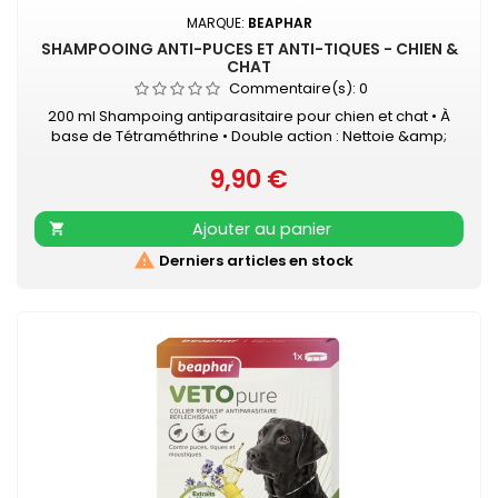
MARQUE:
BEAPHAR
SHAMPOOING ANTI-PUCES ET ANTI-TIQUES - CHIEN &
CHAT
Commentaire(s):
0
200 ml Shampoing antiparasitaire pour chien et chat • À
base de Tétraméthrine • Double action : Nettoie &amp;
Protège • Élimine les puces et les tiques • Convient aux
9,90 €
épidermes sensibles
Prix
Ajouter au panier


Derniers articles en stock