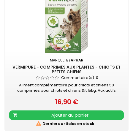
MARQUE:
BEAPHAR
VERMIPURE - COMPRIMÉS AUX PLANTES - CHIOTS ET
PETITS CHIENS
Commentaire(s):
0
Aliment complémentaire pour chiots et chiens 50
comprimés pour chiots et chiens &lt;15kg. Aux actifs
naturels Spécial hygiène digestive Aux plantes
16,90 €
traditionnellement utilisées pour leurs propriétés
Prix
digestives
Ajouter au panier


Derniers articles en stock