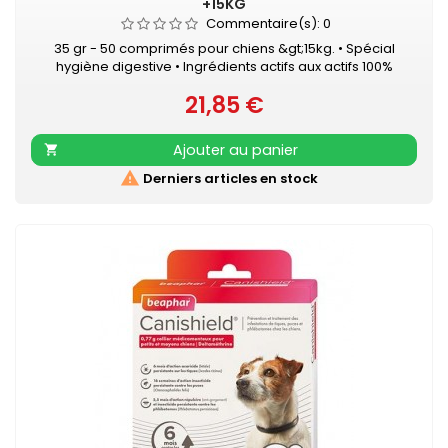
+15KG
Commentaire(s):
0
35 gr - 50 comprimés pour chiens &gt;15kg. • Spécial
hygiène digestive • Ingrédients actifs aux actifs 100%
naturels • Contient de l’ail, de la camomille, de l’armoise et
21,85 €
du thym • Odeur dissuasive contre les parasites internes
Prix
Ajouter au panier


Derniers articles en stock