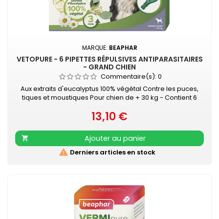
MARQUE:
BEAPHAR
VETOPURE - 6 PIPETTES RÉPULSIVES ANTIPARASITAIRES
- GRAND CHIEN
Commentaire(s):
0
Aux extraits d'eucalyptus 100% végétal Contre les puces,
tiques et moustiques Pour chien de + 30 kg - Contient 6
pipettes de 2 ml • À l'huile d'Eucalyptus• Contre les puces,
13,10 €
tiques et moustiques• Protection de 3 mois• Facile à
Prix
appliquer
Ajouter au panier


Derniers articles en stock