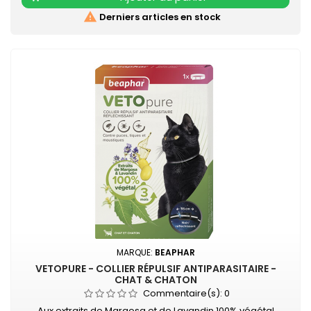
réfléchissante Résiste à...

Derniers articles en stock
MARQUE:
BEAPHAR
VETOPURE - COLLIER RÉPULSIF ANTIPARASITAIRE -
CHAT & CHATON
Commentaire(s):
0
Aux extraits de Margosa et de Lavandin 100% végétal