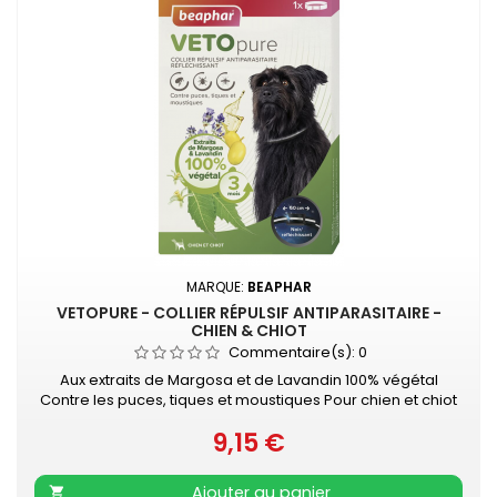
MARQUE:
BEAPHAR
VETOPURE - COLLIER RÉPULSIF ANTIPARASITAIRE -
CHIEN & CHIOT
Commentaire(s):
0
Aux extraits de Margosa et de Lavandin 100% végétal
Contre les puces, tiques et moustiques Pour chien et chiot
Contient 1 collier ajustable pour un confort optimal (noir et
9,15 €
réfléchissant - longueur 60 cm) Diffusion continue des
Prix
extraits de Margosa et de Lavandin Contre les puces,
tiques et moustiques Protection de 3 mois Bande
Ajouter au panier
