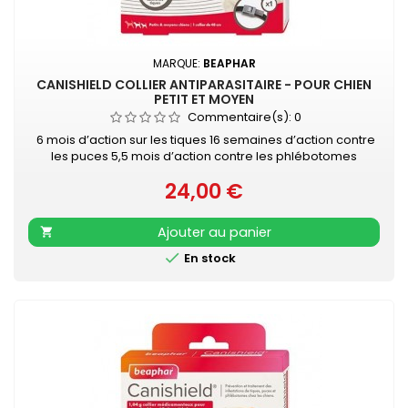
MARQUE:
BEAPHAR
CANISHIELD COLLIER ANTIPARASITAIRE - POUR CHIEN
PETIT ET MOYEN
Commentaire(s):
0
6 mois d’action sur les tiques 16 semaines d’action contre
les puces 5,5 mois d’action contre les phlébotomes
Substance active non absorbée dans le système sanguin
24,00 €
Résistant à l’eau (contact occasionnel) Disponible en :
Prix
pack de 1 collier pour chien de petite et moyenne taille
(longueur du collier 48 cm) pack de 2 colliers pour chien
Ajouter au panier

de...

En stock