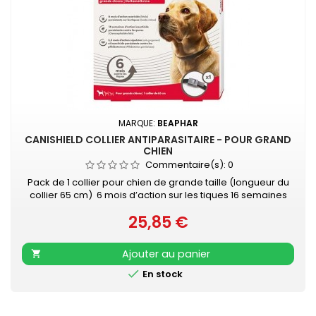
MARQUE:
BEAPHAR
CANISHIELD COLLIER ANTIPARASITAIRE - POUR GRAND
CHIEN
Commentaire(s):
0
Pack de 1 collier pour chien de grande taille (longueur du
collier 65 cm) 6 mois d’action sur les tiques 16 semaines
d’action contre les puces 5,5 mois d’action contre les
25,85 €
phlébotomes Substance active non absorbée dans le
Prix
système sanguin Résistant à l’eau (contact occasionnel)
Ajouter au panier


En stock