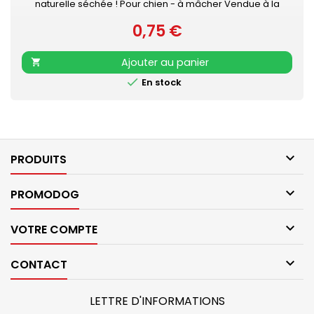
naturelle séchée ! Pour chien - à mâcher Vendue à la
pièce
0,75 €
Prix
Ajouter au panier


En stock

PRODUITS

PROMODOG

VOTRE COMPTE

CONTACT
LETTRE D'INFORMATIONS