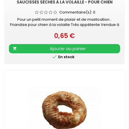
SAUCISSES SÈCHES À LA VOLAILLE - POUR CHIEN
Commentaire(s):
0
Pour un petit moment de plaisir et de mastication...
Friandise pour chien à la volaille Très appétente Vendue à
l'unité - Longueur : 6 - 7 cm
0,65 €
Prix
Ajouter au panier


En stock