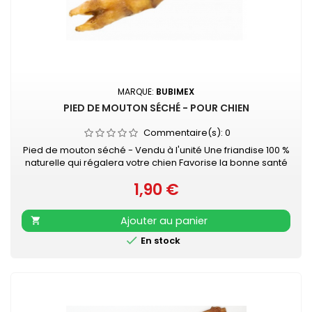
MARQUE:
BUBIMEX
PIED DE MOUTON SÉCHÉ - POUR CHIEN
Commentaire(s):
0
Pied de mouton séché - Vendu à l'unité Une friandise 100 %
naturelle qui régalera votre chien Favorise la bonne santé
dentaire de votre animal tout en lui promettant des heures
1,90 €
de mastication...
Prix
Ajouter au panier


En stock