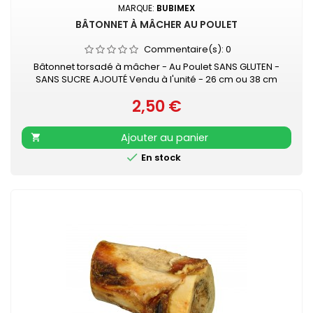
MARQUE:
BUBIMEX
BÂTONNET À MÂCHER AU POULET
Commentaire(s):
0
Bâtonnet torsadé à mâcher - Au Poulet SANS GLUTEN -
SANS SUCRE AJOUTÉ Vendu à l'unité - 26 cm ou 38 cm
2,50 €
Prix
Ajouter au panier


En stock