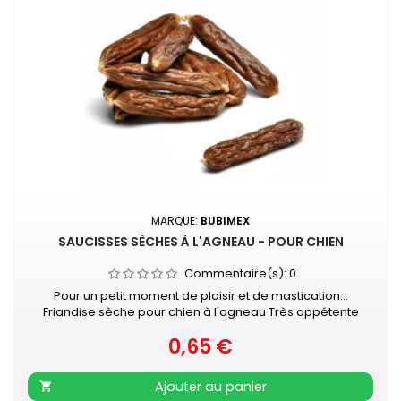
MARQUE:
BUBIMEX
SAUCISSES SÈCHES À L'AGNEAU - POUR CHIEN
Commentaire(s):
0
Pour un petit moment de plaisir et de mastication...
Friandise sèche pour chien à l'agneau Très appétente
Vendue à l'unité - Longueur : 6 - 7 cm
0,65 €
Prix
Ajouter au panier
