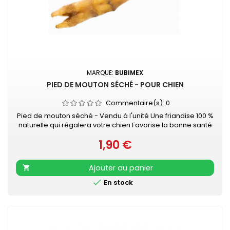
MARQUE:
BUBIMEX
PIED DE MOUTON SÉCHÉ - POUR CHIEN
Commentaire(s):
0
Pied de mouton séché - Vendu à l'unité Une friandise 100 %
naturelle qui régalera votre chien Favorise la bonne santé
dentaire de votre animal tout en lui promettant des heures
1,90 €
de mastication...
Prix
Ajouter au panier


En stock