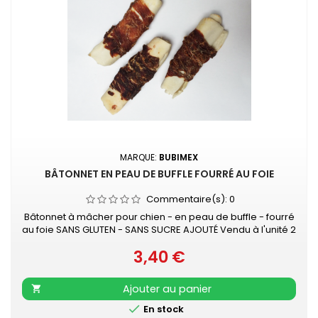
MARQUE:
BUBIMEX
BÂTONNET EN PEAU DE BUFFLE FOURRÉ AU FOIE
Commentaire(s):
0
Bâtonnet à mâcher pour chien - en peau de buffle - fourré
au foie SANS GLUTEN - SANS SUCRE AJOUTÉ Vendu à l'unité 2
tailles : environ 13 cm ou 20 cm
3,40 €
Prix
Ajouter au panier


En stock