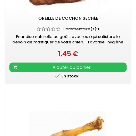
OREILLE DE COCHON SÉCHÉE
Commentaire(s):
0
Friandise naturelle au goût savoureux qui satisfera le
besoin de mastiquer de votre chien. - Favorise l'hygiène
bucco-dentaire - Occupation gourmande longue durée -
1,45 €
En complément d'une alimentation équilibrée et complète
Prix
- Veiller à laisser de l'eau propre et fraîche à disposition
de votre chien
Ajouter au panier


En stock