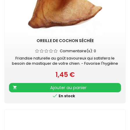
OREILLE DE COCHON SÉCHÉE
Commentaire(s):
0
Friandise naturelle au goût savoureux qui satisfera le
besoin de mastiquer de votre chien. - Favorise l'hygiène
bucco-dentaire - Occupation gourmande longue durée -
1,45 €
En complément d'une alimentation équilibrée et complète
Prix
- Veiller à laisser de l'eau propre et fraîche à disposition
de votre chien
Ajouter au panier


En stock