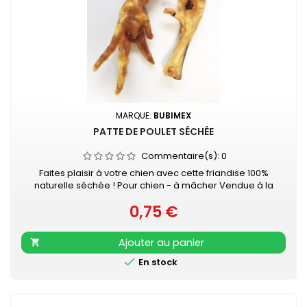
MARQUE:
BUBIMEX
PATTE DE POULET SÉCHÉE
Commentaire(s):
0
Faites plaisir à votre chien avec cette friandise 100%
naturelle séchée ! Pour chien - à mâcher Vendue à la
pièce
0,75 €
Prix
Ajouter au panier


En stock