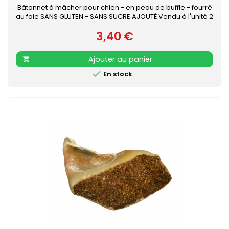
Bâtonnet à mâcher pour chien - en peau de buffle - fourré
au foie SANS GLUTEN - SANS SUCRE AJOUTÉ Vendu à l'unité 2
tailles : environ 13 cm ou 20 cm
3,40 €
Prix
Ajouter au panier


En stock