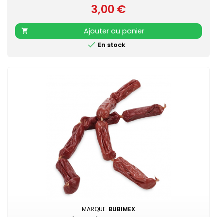
3,00 €
Prix
Ajouter au panier


En stock
MARQUE:
BUBIMEX