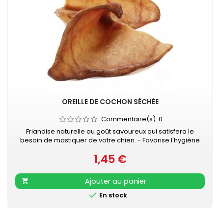
OREILLE DE COCHON SÉCHÉE
Commentaire(s):
0
Friandise naturelle au goût savoureux qui satisfera le
besoin de mastiquer de votre chien. - Favorise l'hygiène
bucco-dentaire - Occupation gourmande longue durée -
1,45 €
En complément d'une alimentation équilibrée et complète
Prix
- Veiller à laisser de l'eau propre et fraîche à disposition
de votre chien
Ajouter au panier


En stock