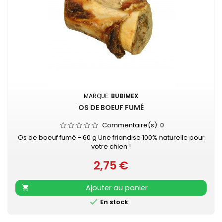
MARQUE:
BUBIMEX
OS DE BOEUF FUMÉ
Commentaire(s):
0
Os de boeuf fumé - 60 g Une friandise 100% naturelle pour
votre chien !
2,75 €
Prix
Ajouter au panier


En stock