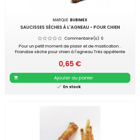
MARQUE:
BUBIMEX
SAUCISSES SÈCHES À L'AGNEAU - POUR CHIEN
Commentaire(s):
0
Pour un petit moment de plaisir et de mastication...
Friandise sèche pour chien à l'agneau Très appétente
Vendue à l'unité - Longueur : 6 - 7 cm
0,65 €
Prix
Ajouter au panier


En stock