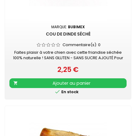
MARQUE:
BUBIMEX
COU DE DINDE SÉCHÉ
Commentaire(s):
0
Faites plaisir à votre chien avec cette friandise séchée
100% naturelle ! SANS GLUTEN - SANS SUCRE AJOUTÉ Pour
chien - à mâcher Vendu à la pièce
2,25 €
Prix
Ajouter au panier


En stock