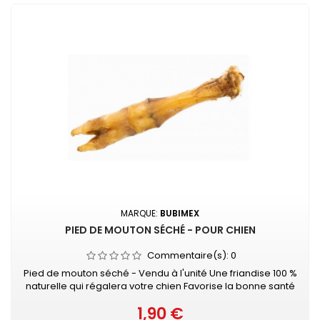
MARQUE:
BUBIMEX
PIED DE MOUTON SÉCHÉ - POUR CHIEN
Commentaire(s):
0
Pied de mouton séché - Vendu à l'unité Une friandise 100 %
naturelle qui régalera votre chien Favorise la bonne santé
dentaire de votre animal tout en lui promettant des heures
1,90 €
de mastication...
Prix