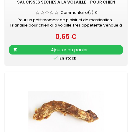
SAUCISSES SÈCHES À LA VOLAILLE - POUR CHIEN
Commentaire(s):
0
Pour un petit moment de plaisir et de mastication...
Friandise pour chien à la volaille Très appétente Vendue à
l'unité - Longueur : 6 - 7 cm
0,65 €
Prix
Ajouter au panier


En stock