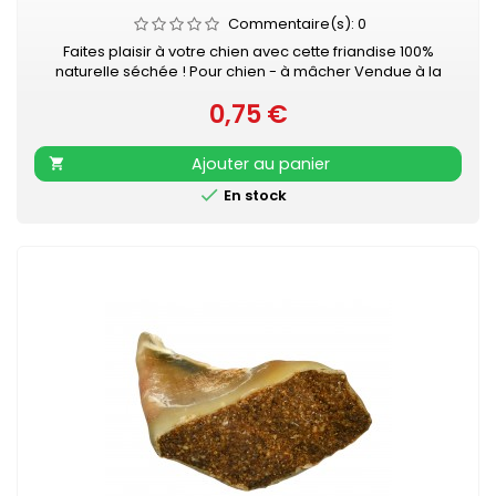
Commentaire(s):
0
Faites plaisir à votre chien avec cette friandise 100%
naturelle séchée ! Pour chien - à mâcher Vendue à la
pièce
0,75 €
Prix
Ajouter au panier


En stock