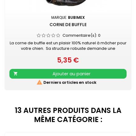
MARQUE:
BUBIMEX
CORNE DE BUFFLE
Commentaire(s):
0
La corne de buffle est un plaisir 100% naturel à mâcher pour
votre chien. Sa structure robuste demande une
mastication intense. Elle permet une amélioration du
5,35 €
nettoyage des dents peut aider à la prévention et à la
Prix
diminution de la plaque dentaire et du tartre. La corne de
buffle satisfait le besoin naturel de mastication des jeunes
Ajouter au panier

chiens et même...

Derniers articles en stock
13 AUTRES PRODUITS DANS LA
MÊME CATÉGORIE :