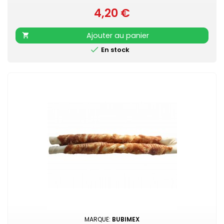
4,20 €
Prix
Ajouter au panier


En stock
MARQUE:
BUBIMEX