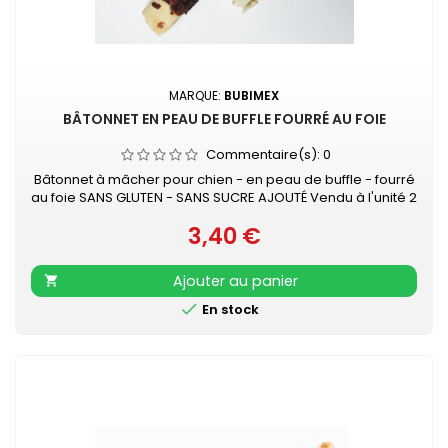
MARQUE:
BUBIMEX
BÂTONNET EN PEAU DE BUFFLE FOURRÉ AU FOIE
Commentaire(s):
0
Bâtonnet à mâcher pour chien - en peau de buffle - fourré
au foie SANS GLUTEN - SANS SUCRE AJOUTÉ Vendu à l'unité 2
tailles : environ 13 cm ou 20 cm
3,40 €
Prix
Ajouter au panier


En stock