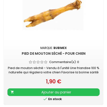
MARQUE:
BUBIMEX
PIED DE MOUTON SÉCHÉ - POUR CHIEN
Commentaire(s):
0
Pied de mouton séché - Vendu à l'unité Une friandise 100 %
naturelle qui régalera votre chien Favorise la bonne santé
dentaire de votre animal tout en lui promettant des heures
1,90 €
de mastication...
Prix
Ajouter au panier


En stock