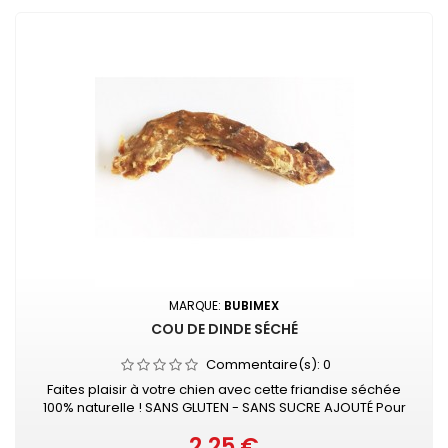
MARQUE:
BUBIMEX
COU DE DINDE SÉCHÉ
Commentaire(s):
0
Faites plaisir à votre chien avec cette friandise séchée
100% naturelle ! SANS GLUTEN - SANS SUCRE AJOUTÉ Pour
chien - à mâcher Vendu à la pièce
2,25 €
Prix