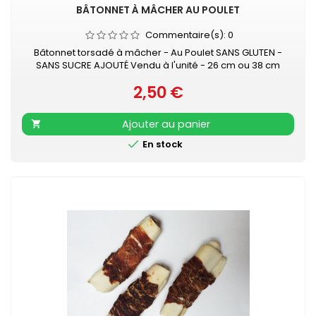
BÂTONNET À MÂCHER AU POULET
Commentaire(s):
0
Bâtonnet torsadé à mâcher - Au Poulet SANS GLUTEN -
SANS SUCRE AJOUTÉ Vendu à l'unité - 26 cm ou 38 cm
2,50 €
Prix
Ajouter au panier


En stock