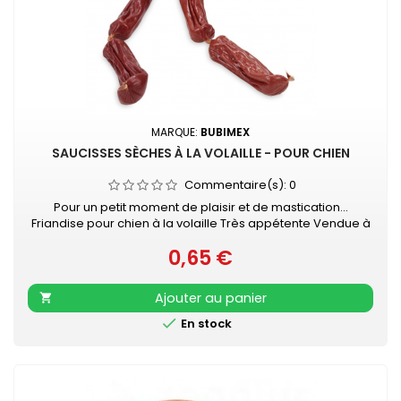
MARQUE:
BUBIMEX
SAUCISSES SÈCHES À LA VOLAILLE - POUR CHIEN
Commentaire(s):
0
Pour un petit moment de plaisir et de mastication...
Friandise pour chien à la volaille Très appétente Vendue à
l'unité - Longueur : 6 - 7 cm
0,65 €
Prix
Ajouter au panier


En stock