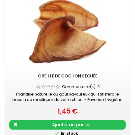
OREILLE DE COCHON SÉCHÉE
Commentaire(s):
0
Friandise naturelle au goût savoureux qui satisfera le
besoin de mastiquer de votre chien. - Favorise l'hygiène
bucco-dentaire - Occupation gourmande longue durée -
1,45 €
En complément d'une alimentation équilibrée et complète
Prix
- Veiller à laisser de l'eau propre et fraîche à disposition
de votre chien
Ajouter au panier


En stock