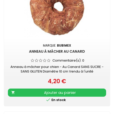
MARQUE:
BUBIMEX
ANNEAU À MÂCHER AU CANARD
Commentaire(s):
0
Anneau à mâcher pour chien - Au Canard SANS SUCRE -
SANS GLUTEN Diamètre 10 cm Vendu à l'unité
4,20 €
Prix
Ajouter au panier


En stock