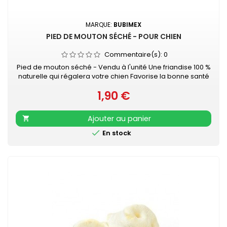
MARQUE:
BUBIMEX
PIED DE MOUTON SÉCHÉ - POUR CHIEN
Commentaire(s):
0
Pied de mouton séché - Vendu à l'unité Une friandise 100 %
naturelle qui régalera votre chien Favorise la bonne santé
dentaire de votre animal tout en lui promettant des heures
1,90 €
de mastication...
Prix
Ajouter au panier


En stock