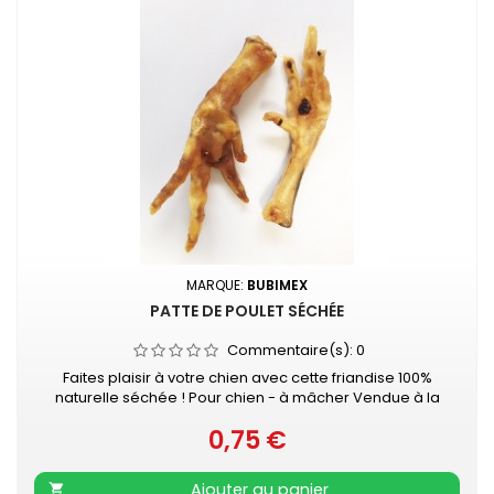
MARQUE:
BUBIMEX
PATTE DE POULET SÉCHÉE
Commentaire(s):
0
Faites plaisir à votre chien avec cette friandise 100%
naturelle séchée ! Pour chien - à mâcher Vendue à la
pièce
0,75 €
Prix
Ajouter au panier
