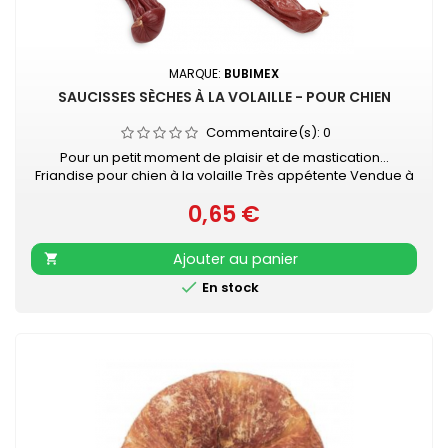
MARQUE:
BUBIMEX
SAUCISSES SÈCHES À LA VOLAILLE - POUR CHIEN
Commentaire(s):
0
Pour un petit moment de plaisir et de mastication...
Friandise pour chien à la volaille Très appétente Vendue à
l'unité - Longueur : 6 - 7 cm
0,65 €
Prix
Ajouter au panier


En stock