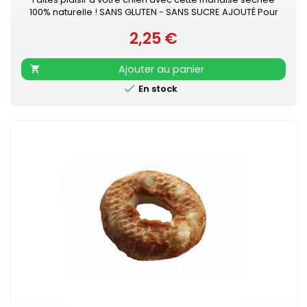
100% naturelle ! SANS GLUTEN - SANS SUCRE AJOUTÉ Pour
chien - à mâcher Vendu à la pièce
2,25 €
Prix
Ajouter au panier


En stock