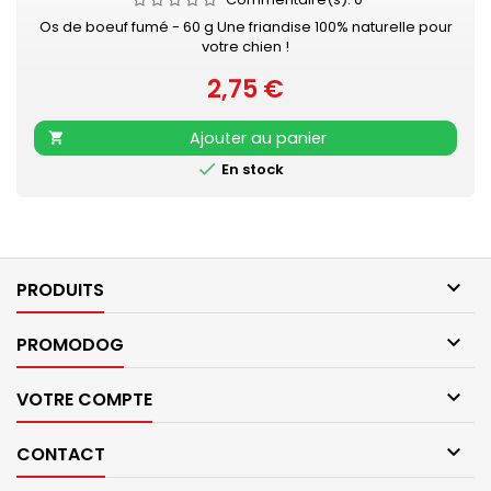
Os de boeuf fumé - 60 g Une friandise 100% naturelle pour
votre chien !
2,75 €
Prix
Ajouter au panier


En stock

PRODUITS

PROMODOG

VOTRE COMPTE

CONTACT