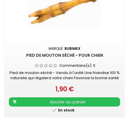
MARQUE:
BUBIMEX
PIED DE MOUTON SÉCHÉ - POUR CHIEN
Commentaire(s):
0
Pied de mouton séché - Vendu à l'unité Une friandise 100 %
naturelle qui régalera votre chien Favorise la bonne santé
dentaire de votre animal tout en lui promettant des heures
1,90 €
de mastication...
Prix
Ajouter au panier


En stock