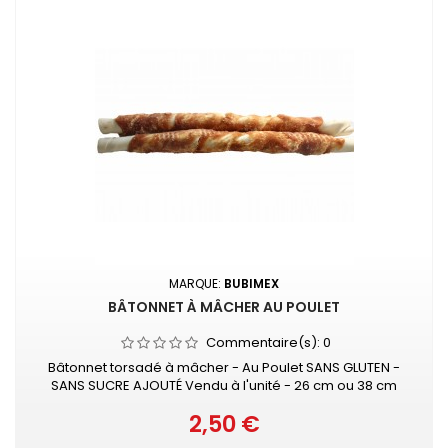
MARQUE:
BUBIMEX
BÂTONNET À MÂCHER AU POULET
Commentaire(s):
0
Bâtonnet torsadé à mâcher - Au Poulet SANS GLUTEN -
SANS SUCRE AJOUTÉ Vendu à l'unité - 26 cm ou 38 cm
2,50 €
Prix