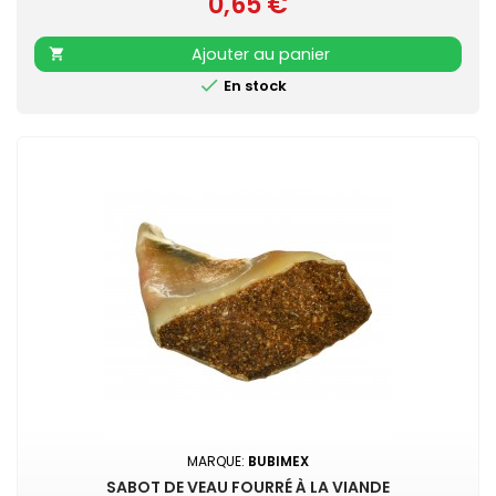
0,65 €
Prix
Ajouter au panier


En stock
MARQUE:
BUBIMEX
SABOT DE VEAU FOURRÉ À LA VIANDE