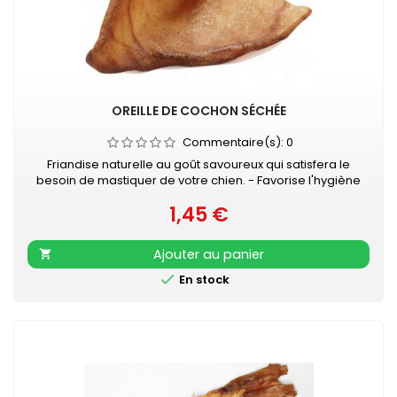
OREILLE DE COCHON SÉCHÉE
Commentaire(s):
0
Friandise naturelle au goût savoureux qui satisfera le
besoin de mastiquer de votre chien. - Favorise l'hygiène
bucco-dentaire - Occupation gourmande longue durée -
1,45 €
En complément d'une alimentation équilibrée et complète
Prix
- Veiller à laisser de l'eau propre et fraîche à disposition
de votre chien
Ajouter au panier


En stock