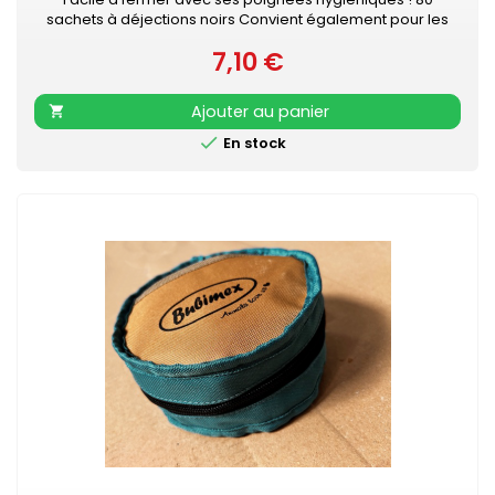
sachets à déjections noirs Convient également pour les
chats
7,10 €
Prix
Ajouter au panier


En stock