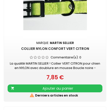
MARQUE:
MARTIN SELLIER
COLLIER NYLON CONFORT VERT CITRON
Commentaire(s):
0
La qualité MARTIN SELLIER ! Collier VERT CITRON pour chien
en NYLON avec doublure en mousse Boucle noire -
surpiqûre couleur Collier doublé de mousse surpiquée
7,85 €
pour davantage de confort Nylon ultra-résistant Boucle
Prix
laquée noire Couleur acidulée qui soulignera tout type de
pelage. Existe aussi en turquoise, rose, orange, noir,
Ajouter au panier

mauve, gris, rouge et beige

Derniers articles en stock