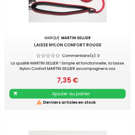
MARQUE:
MARTIN SELLIER
LAISSE NYLON CONFORT ROUGE
Commentaire(s):
0
La qualité MARTIN SELLIER ! Simple et fonctionnelle, la laisse
Nylon Confort MARTIN SELLIER accompagnera vos
promenades en toute sécurité. Laisse en nylon, robuste
7,35 €
et résistante Poignée renforcée pour plus de confort
Prix
Mousqueton laqué noir Retrouvez également les COLLIERS
NYLON CONFORT assortis
Ajouter au panier


Derniers articles en stock