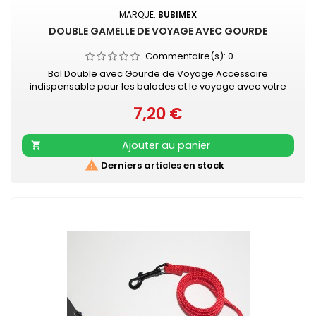
MARQUE:
BUBIMEX
DOUBLE GAMELLE DE VOYAGE AVEC GOURDE
Commentaire(s):
0
Bol Double avec Gourde de Voyage Accessoire
indispensable pour les balades et le voyage avec votre
chien : permet de l'hydrater et/ou de le nourrir en toute
7,20 €
simplicité Compact et léger : deux bols étanches
Prix
refermables Une gourde 300 ml (taille S) ou 500 ml (taille
m) fournie Permet d'hydrater et de nourrir votre chien
Ajouter au panier

pendant la promenade ou les...

Derniers articles en stock