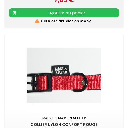
7,85 €
noire Couleur acidulée qui soulignera tout type de pelage.
Existe aussi en turquoise, vert, rouge, noir, mauve, gris, rose
Ajouter au panier

et beige

Derniers articles en stock
MARQUE:
MARTIN SELLIER
COLLIER NYLON CONFORT ROUGE