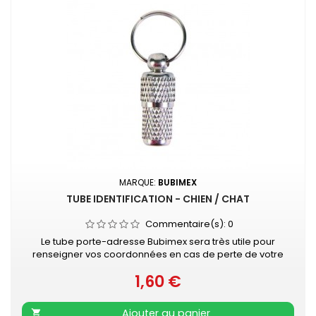
MARQUE:
BUBIMEX
TUBE IDENTIFICATION - CHIEN / CHAT
Commentaire(s):
0
Le tube porte-adresse Bubimex sera très utile pour
renseigner vos coordonnées en cas de perte de votre
chien ou votre chat. Et rien de plus facile pour la mise à jour
1,60 €
en cas de changement de téléphone : on change le
Prix
papier à l'intérieur ! Le petit accessoire utile à adopter de
toute urgence ! Disponible en 2 tailles (SMALL ou MEDIUM)
Ajouter au panier
