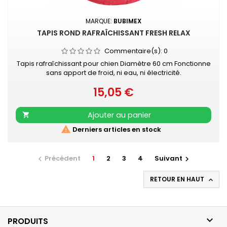
MARQUE:
BUBIMEX
TAPIS ROND RAFRAÎCHISSANT FRESH RELAX
Commentaire(s):
0
Tapis rafraîchissant pour chien Diamètre 60 cm Fonctionne
sans apport de froid, ni eau, ni électricité.
15,05 €
Prix
Ajouter au panier


Derniers articles en stock
Précédent
1
2
3
4
Suivant


RETOUR EN HAUT


PRODUITS