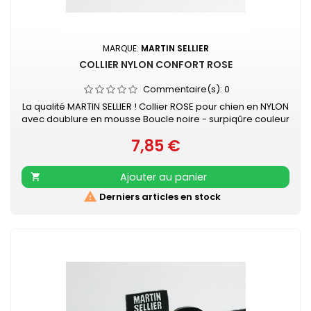
MARQUE:
MARTIN SELLIER
COLLIER NYLON CONFORT ROSE
Commentaire(s):
0
La qualité MARTIN SELLIER ! Collier ROSE pour chien en NYLON
avec doublure en mousse Boucle noire - surpiqûre couleur
Collier doublé de mousse surpiquée pour davantage de
7,85 €
confort Nylon ultra-résistant Boucle laquée noire Couleur
Prix
acidulée qui soulignera tout type de pelage. Existe aussi en
turquoise, vert, orange, noir, mauve, gris, rouge et beige
Ajouter au panier


Derniers articles en stock