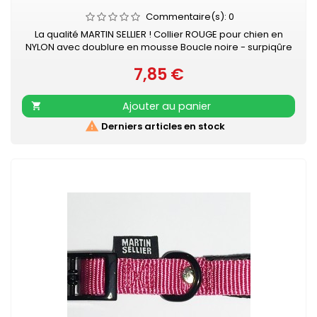
Commentaire(s):
0
La qualité MARTIN SELLIER ! Collier ROUGE pour chien en
NYLON avec doublure en mousse Boucle noire - surpiqûre
couleur Collier doublé de mousse surpiquée pour
7,85 €
davantage de confort Nylon ultra-résistant Boucle laquée
Prix
noire Couleur acidulée qui soulignera tout type de pelage.
Existe aussi en turquoise, vert, orange, noir, mauve, gris,
Ajouter au panier

rose et beige

Derniers articles en stock