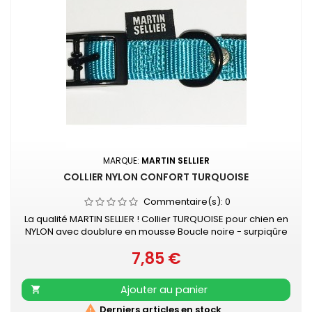
MARQUE:
MARTIN SELLIER
COLLIER NYLON CONFORT TURQUOISE
Commentaire(s):
0
La qualité MARTIN SELLIER ! Collier TURQUOISE pour chien en
NYLON avec doublure en mousse Boucle noire - surpiqûre
couleur Collier doublé de mousse surpiquée pour
7,85 €
davantage de confort Nylon ultra-résistant Boucle laquée
Prix
noire Couleur acidulée qui soulignera tout type de pelage.
Existe aussi en vert, rouge, orange, noir, mauve, rose, gris
Ajouter au panier

et beige

Derniers articles en stock