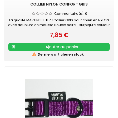
COLLIER NYLON CONFORT GRIS
Commentaire(s):
0
La qualité MARTIN SELLIER ! Collier GRIS pour chien en NYLON
avec doublure en mousse Boucle noire - surpiqûre couleur
Collier doublé de mousse surpiquée pour davantage de
7,85 €
confort Nylon ultra-résistant Boucle laquée noire Couleur
Prix
acidulée qui soulignera tout type de pelage. Existe aussi en
turquoise, vert, rouge, orange, noir, mauve, rose et beige
Ajouter au panier


Derniers articles en stock