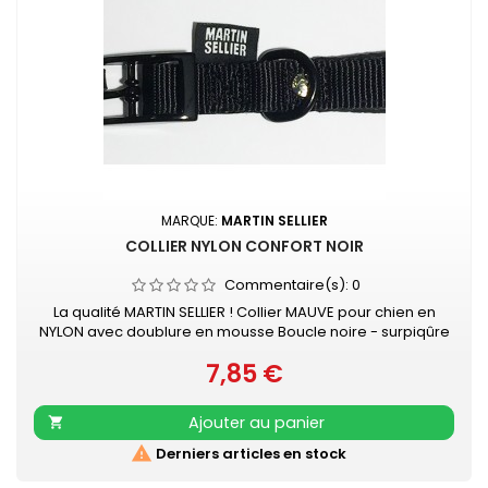
MARQUE:
MARTIN SELLIER
COLLIER NYLON CONFORT NOIR
Commentaire(s):
0
La qualité MARTIN SELLIER ! Collier MAUVE pour chien en
NYLON avec doublure en mousse Boucle noire - surpiqûre
couleur Collier doublé de mousse surpiquée pour
7,85 €
davantage de confort Nylon ultra-résistant Boucle laquée
Prix
noire Couleur acidulée qui soulignera tout type de pelage.
Existe aussi en turquoise, vert, rouge, orange, mauve, gris,
Ajouter au panier

rose et beige

Derniers articles en stock