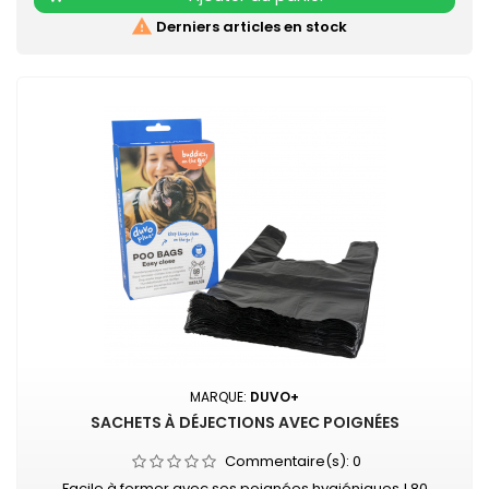
Coloris : argent

Derniers articles en stock
MARQUE:
DUVO+
SACHETS À DÉJECTIONS AVEC POIGNÉES
Commentaire(s):
0
Facile à fermer avec ses poignées hygiéniques ! 80