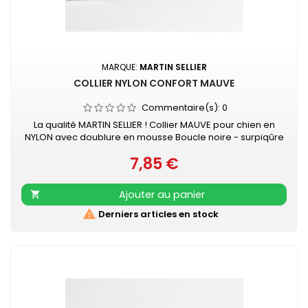
MARQUE:
MARTIN SELLIER
COLLIER NYLON CONFORT MAUVE
Commentaire(s):
0
La qualité MARTIN SELLIER ! Collier MAUVE pour chien en
NYLON avec doublure en mousse Boucle noire - surpiqûre
couleur Collier doublé de mousse surpiquée pour
7,85 €
davantage de confort Nylon ultra-résistant Boucle laquée
Prix
noire Couleur acidulée qui soulignera tout type de pelage.
Existe aussi en turquoise, vert, rouge, orange, noir, gris,
Ajouter au panier

rose et beige

Derniers articles en stock