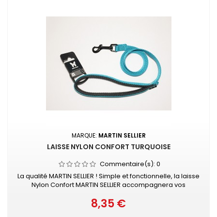
MARQUE:
MARTIN SELLIER
LAISSE NYLON CONFORT TURQUOISE
Commentaire(s):
0
La qualité MARTIN SELLIER ! Simple et fonctionnelle, la laisse
Nylon Confort MARTIN SELLIER accompagnera vos
promenades en toute sécurité. Laisse en nylon, robuste
8,35 €
et résistante Poignée renforcée pour plus de confort
Prix
Mousqueton laqué noir Retrouvez également les COLLIERS