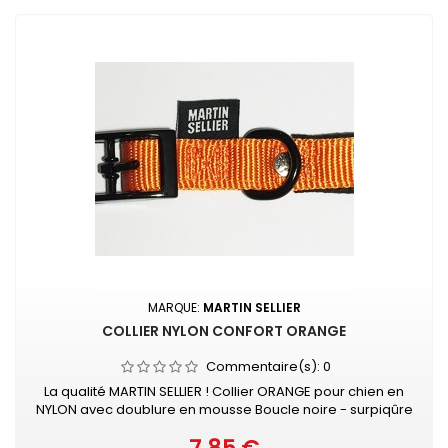
MARQUE:
MARTIN SELLIER
COLLIER NYLON CONFORT ORANGE
Commentaire(s):
0
La qualité MARTIN SELLIER ! Collier ORANGE pour chien en
NYLON avec doublure en mousse Boucle noire - surpiqûre
couleur Collier doublé de mousse surpiquée pour
davantage de confort Nylon ultra-résistant Boucle laquée
Prix