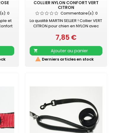
ROSE
COLLIER NYLON CONFORT VERT
CITRON
(s):
0
Commentaire(s):
0
mple et
La qualité MARTIN SELLIER ! Collier VERT
Confort
CITRON pour chien en NYLON avec
ra vos
doublure en mousse Boucle noire -
7,85 €
ité.
surpiqûre couleur Collier doublé de
Prix
sistante
mousse surpiquée pour davantage
us de
de confort Nylon ultra-résistant
Ajouter au panier

noir
Boucle laquée noire Couleur
LLIERS
acidulée qui soulignera tout type de

ock
Derniers articles en stock
s
pelage. Existe aussi en turquoise,
rose, orange, noir, mauve, gris, rouge
et beige