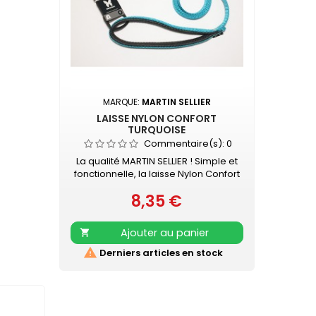
MARQUE:
MARTIN SELLIER
LAISSE NYLON CONFORT
TURQUOISE
Commentaire(s):
0
La qualité MARTIN SELLIER ! Simple et
fonctionnelle, la laisse Nylon Confort
MARTIN SELLIER accompagnera vos
8,35 €
promenades en toute sécurité.
Prix
Laisse en nylon, robuste et résistante
Poignée renforcée pour plus de
Ajouter au panier

confort Mousqueton laqué noir
Retrouvez également les COLLIERS

Derniers articles en stock
NYLON CONFORT assortis