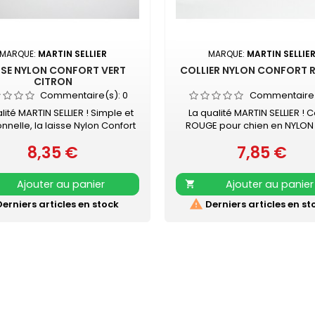
MARQUE:
MARTIN SELLIER
MARQUE:
MARTIN SELLIE
SSE NYLON CONFORT VERT
COLLIER NYLON CONFORT 
CITRON
Commentaire(s):
0
Commentaire
lité MARTIN SELLIER ! Simple et
La qualité MARTIN SELLIER ! Co
onnelle, la laisse Nylon Confort
ROUGE pour chien en NYLON
N SELLIER accompagnera vos
doublure en mousse Boucle n
8,35 €
7,85 €
menades en toute sécurité.
Prix
surpiqûre couleur Collier do
Prix
en nylon, robuste et résistante
mousse surpiquée pour dav
née renforcée pour plus de
de confort Nylon ultra-rési
Ajouter au panier
Ajouter au panier

fort Mousqueton laqué noir
Boucle laquée noire Coul
uvez également les COLLIERS
acidulée qui soulignera tout 

erniers articles en stock
Derniers articles en st
NYLON CONFORT assortis
pelage. Existe aussi en turq
vert, orange, noir, mauve, gris,
beige