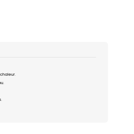
 chaleur.
au.
s.