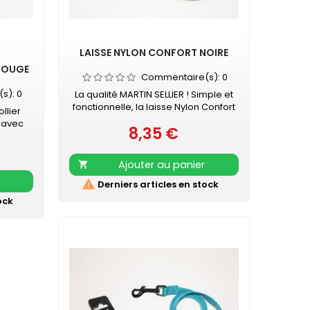
LAISSE NYLON CONFORT NOIRE
R
ROUGE
Commentaire(s):
0
(s):
0
La qualité MARTIN SELLIER ! Simple et
fonctionnelle, la laisse Nylon Confort
llier
MARTIN SELLIER accompagnera vos
 avec
8,35 €
promenades en toute sécurité.
Prix
oire -
Laisse en nylon, robuste et résistante
ublé de
Poignée renforcée pour plus de
antage
Ajouter au panier

confort Mousqueton laqué noir
stant
Retrouvez également les COLLIERS

Derniers articles en stock
eur
NYLON CONFORT assortis
type de
ock
uoise,
 rose et