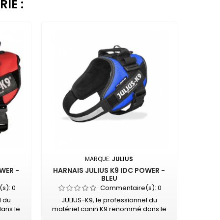
IE :
MARQUE:
JULIUS
WER -
HARNAIS JULIUS K9 IDC POWER -
BLEU
(s):
0
Commentaire(s):
0
l du
JULIUS-K9, le professionnel du
ans le
matériel canin K9 renommé dans le
genre,
monde entier Unique en son genre,