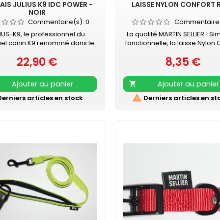
AIS JULIUS K9 IDC POWER -
LAISSE NYLON CONFORT 
NOIR
Commentaire(s):
0
Commentaire
IUS-K9, le professionnel du
La qualité MARTIN SELLIER ! Si
iel canin K9 renommé dans le
fonctionnelle, la laisse Nylon 
 entier Unique en son genre,
MARTIN SELLIER accompagne
22,90 €
8,35 €
nais IDC®Power Julius-K9® pour
Prix
promenades en toute sécur
Prix
ns est le harnais idéal pour
Laisse en nylon, robuste et ré
trôler le chien pendant les
Poignée renforcée pour pl
Ajouter au panier
Ajouter au panier

alades en ville. Le harnais
confort Mousqueton laqué 
ower est votre compagnon au
Retrouvez également les CO

erniers articles en stock
Derniers articles en st
otidien, pour le loisir et la
NYLON CONFORT assorti
nade, dans la rue comme au
arc. Sa poignée solide...