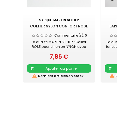
MARQUE:
MARTIN SELLIER
COLLIER NYLON CONFORT ROSE
LAI
Commentaire(s):
0
La qualité MARTIN SELLIER ! Collier
La qua
ROSE pour chien en NYLON avec
foncti
doublure en mousse Boucle noire -
MARTI
7,85 €
surpiqûre couleur Collier doublé de
Prix
pro
mousse surpiquée pour davantage
Laisse 
de confort Nylon ultra-résistant
Poig
Ajouter au panier


Boucle laquée noire Couleur
con
acidulée qui soulignera tout type de
Retro


Derniers articles en stock
D
pelage. Existe aussi en turquoise,
vert, orange, noir, mauve, gris, rouge
et beige