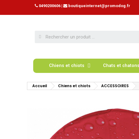
0490200606
|
boutiqueinternet@promodog.fr
Chiens et chiots
Chats et chaton
Accueil
Chiens et chiots
ACCESSOIRES