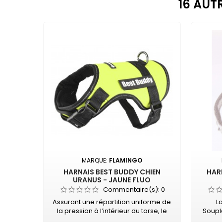
16 AUT
MARQUE:
FLAMINGO
HARNAIS BEST BUDDY CHIEN
HAR
URANUS - JAUNE FLUO
Commentaire(s):
0
Assurant une répartition uniforme de
La
la pression à l’intérieur du torse, le
Soupl
harnais pour chien Best Buddy
conf