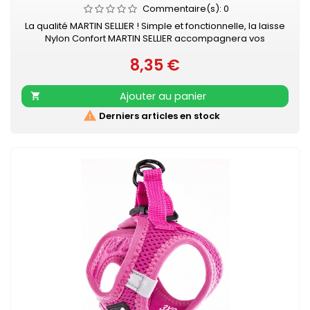
Commentaire(s):
0
La qualité MARTIN SELLIER ! Simple et fonctionnelle, la laisse
Nylon Confort MARTIN SELLIER accompagnera vos
promenades en toute sécurité. Laisse en nylon, robuste
8,35 €
et résistante Poignée renforcée pour plus de confort
Prix
Mousqueton laqué noir Retrouvez également les COLLIERS
NYLON CONFORT assortis
Ajouter au panier


Derniers articles en stock