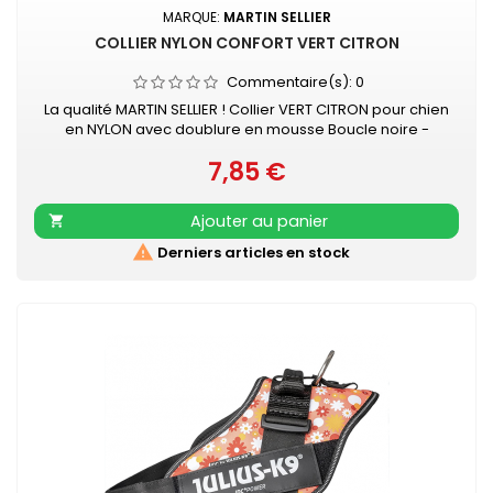
MARQUE:
MARTIN SELLIER
COLLIER NYLON CONFORT VERT CITRON
Commentaire(s):
0
La qualité MARTIN SELLIER ! Collier VERT CITRON pour chien
en NYLON avec doublure en mousse Boucle noire -
surpiqûre couleur Collier doublé de mousse surpiquée
7,85 €
pour davantage de confort Nylon ultra-résistant Boucle
Prix
laquée noire Couleur acidulée qui soulignera tout type de
pelage. Existe aussi en turquoise, rose, orange, noir,
Ajouter au panier

mauve, gris, rouge et beige

Derniers articles en stock