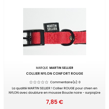
MARQUE:
MARTIN SELLIER
COLLIER NYLON CONFORT ROUGE
Commentaire(s):
0
La qualité MARTIN SELLIER ! Collier ROUGE pour chien en
NYLON avec doublure en mousse Boucle noire - surpiqûre
couleur Collier doublé de mousse surpiquée pour
7,85 €
davantage de confort Nylon ultra-résistant Boucle laquée
Prix
noire Couleur acidulée qui soulignera tout type de pelage.