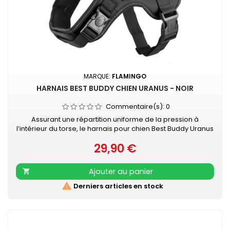
MARQUE:
FLAMINGO
HARNAIS BEST BUDDY CHIEN URANUS - NOIR
Commentaire(s):
0
Assurant une répartition uniforme de la pression à
l’intérieur du torse, le harnais pour chien Best Buddy Uranus
évite toute contrainte au niveau du cou, et offre un confort
29,90 €
sans pareil à votre chien pendant vos promenades. Le
Prix
harnais est ajustable à la taille de votre chien et facile à
mettre grâce aux fermetures à clic pratiques. Fait de
Ajouter au panier

matériaux doux,...

Derniers articles en stock