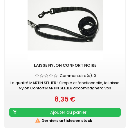
LAISSE NYLON CONFORT NOIRE
Commentaire(s):
0
La qualité MARTIN SELLIER ! Simple et fonctionnelle, la laisse
Nylon Confort MARTIN SELLIER accompagnera vos
promenades en toute sécurité. Laisse en nylon, robuste
8,35 €
et résistante Poignée renforcée pour plus de confort
Prix
Mousqueton laqué noir Retrouvez également les COLLIERS
NYLON CONFORT assortis
Ajouter au panier


Derniers articles en stock