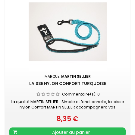
MARQUE:
MARTIN SELLIER
LAISSE NYLON CONFORT TURQUOISE
Commentaire(s):
0
La qualité MARTIN SELLIER ! Simple et fonctionnelle, la laisse
Nylon Confort MARTIN SELLIER accompagnera vos
promenades en toute sécurité. Laisse en nylon, robuste
8,35 €
et résistante Poignée renforcée pour plus de confort
Prix
Mousqueton laqué noir Retrouvez également les COLLIERS
NYLON CONFORT assortis
Ajouter au panier
