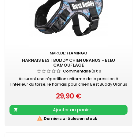
MARQUE:
FLAMINGO
HARNAIS BEST BUDDY CHIEN URANUS - BLEU
CAMOUFLAGE
Commentaire(s):
0
Assurant une répartition uniforme de la pression à
l’intérieur du torse, le harnais pour chien Best Buddy Uranus
évite toute contrainte au niveau du cou, et offre un confort
29,90 €
sans pareil à votre chien pendant vos promenades. Le
Prix
harnais est ajustable à la taille de votre chien et facile à
mettre grâce aux fermetures à clic pratiques. Fait de
Ajouter au panier

matériaux doux,...

Derniers articles en stock