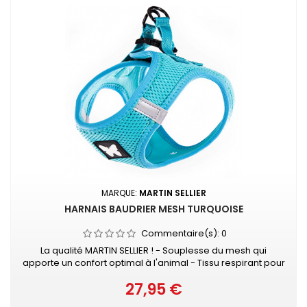
MARQUE:
MARTIN SELLIER
HARNAIS BAUDRIER MESH TURQUOISE
Commentaire(s):
0
La qualité MARTIN SELLIER ! - Souplesse du mesh qui
apporte un confort optimal à l'animal - Tissu respirant pour
évacuer la sueur - Se positionne très facilement - Se ferme
27,95 €
avec velcro et boucle rapide - S’attache à la laisse grâce
Prix
à 2 anneaux D métal, ce qui apporte une sécurité