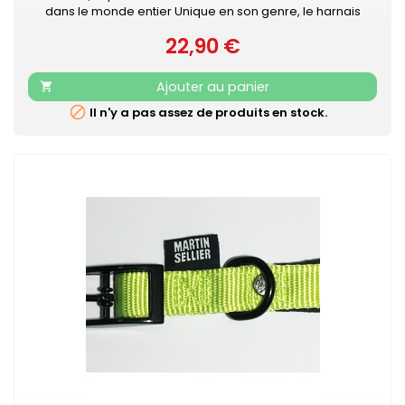
dans le monde entier Unique en son genre, le harnais
IDC®Power Julius-K9® pour chiens est le harnais idéal pour
22,90 €
contrôler le chien pendant les balades en ville. Le harnais
Prix
IDC®Power est votre compagnon au quotidien, pour le loisir
et la promenade, dans la rue comme au parc. Sa poignée
Ajouter au panier

solide...

Il n'y a pas assez de produits en stock.