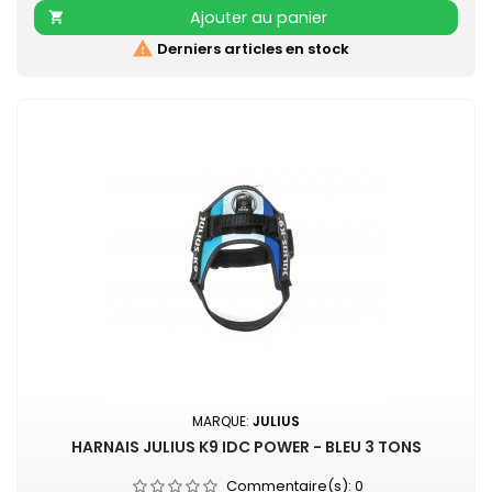
Existe aussi en turquoise, vert, orange, noir, mauve, gris,
Ajouter au panier

rose et beige

Derniers articles en stock
MARQUE:
JULIUS
HARNAIS JULIUS K9 IDC POWER - BLEU 3 TONS
Commentaire(s):
0