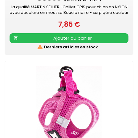
La qualité MARTIN SELLIER ! Collier GRIS pour chien en NYLON
avec doublure en mousse Boucle noire - surpiqûre couleur
Collier doublé de mousse surpiquée pour davantage de
7,85 €
confort Nylon ultra-résistant Boucle laquée noire Couleur
Prix
acidulée qui soulignera tout type de pelage. Existe aussi en
turquoise, vert, rouge, orange, noir, mauve, rose et beige
Ajouter au panier


Derniers articles en stock