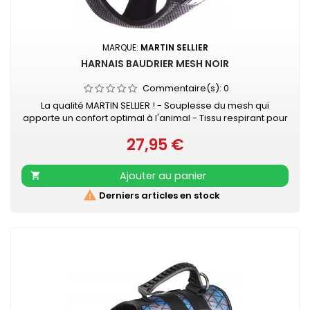
MARQUE:
MARTIN SELLIER
HARNAIS BAUDRIER MESH NOIR
Commentaire(s):
0
La qualité MARTIN SELLIER ! - Souplesse du mesh qui
apporte un confort optimal à l'animal - Tissu respirant pour
évacuer la sueur - Se positionne très facilement - Se ferme
27,95 €
avec velcro et boucle rapide - S’attache à la laisse grâce
Prix
à 2 anneaux D métal, ce qui apporte une sécurité
supplémentaire
Ajouter au panier


Derniers articles en stock