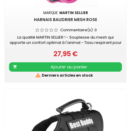
MARQUE:
MARTIN SELLIER
HARNAIS BAUDRIER MESH ROSE
Commentaire(s):
0
La qualité MARTIN SELLIER ! - Souplesse du mesh qui
apporte un confort optimal à l'animal - Tissu respirant pour
évacuer la sueur - Se positionne très facilement - Se ferme
27,95 €
avec velcro et boucle rapide - S’attache à la laisse grâce
Prix
à 2 anneaux D métal, ce qui apporte une sécurité
supplémentaire
Ajouter au panier


Derniers articles en stock