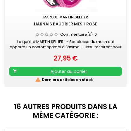
MARQUE:
MARTIN SELLIER
HARNAIS BAUDRIER MESH ROSE
Commentaire(s):
0
La qualité MARTIN SELLIER ! - Souplesse du mesh qui
apporte un confort optimal à l'animal - Tissu respirant pour
évacuer la sueur - Se positionne très facilement - Se ferme
27,95 €
avec velcro et boucle rapide - S’attache à la laisse grâce
Prix
à 2 anneaux D métal, ce qui apporte une sécurité
supplémentaire
Ajouter au panier


Derniers articles en stock
16 AUTRES PRODUITS DANS LA
MÊME CATÉGORIE :