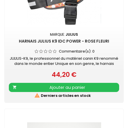
MARQUE:
JULIUS
HARNAIS JULIUS K9 IDC POWER - ROSE FLEURI
Commentaire(s):
0
JULIUS-K9, le professionnel du matériel canin K9 renommé
dans le monde entier Unique en son genre, le harnais
IDC®Power Julius-K9® pour chiens est le harnais idéal pour
44,20 €
contrôler le chien pendant les balades en ville. Le harnais
Prix
IDC®Power est votre compagnon au quotidien, pour le loisir
et la promenade, dans la rue comme au parc. Sa poignée
Ajouter au panier

solide...

Derniers articles en stock