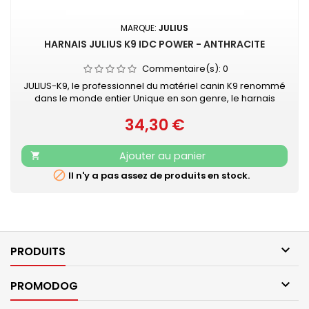
MARQUE:
JULIUS
HARNAIS JULIUS K9 IDC POWER - ANTHRACITE
Commentaire(s):
0
JULIUS-K9, le professionnel du matériel canin K9 renommé
dans le monde entier Unique en son genre, le harnais
IDC®Power Julius-K9® pour chiens est le harnais idéal pour
34,30 €
contrôler le chien pendant les balades en ville. Le harnais
Prix
IDC®Power est votre compagnon au quotidien, pour le loisir
et la promenade, dans la rue comme au parc. Sa poignée
Ajouter au panier

solide...

Il n'y a pas assez de produits en stock.

PRODUITS

PROMODOG