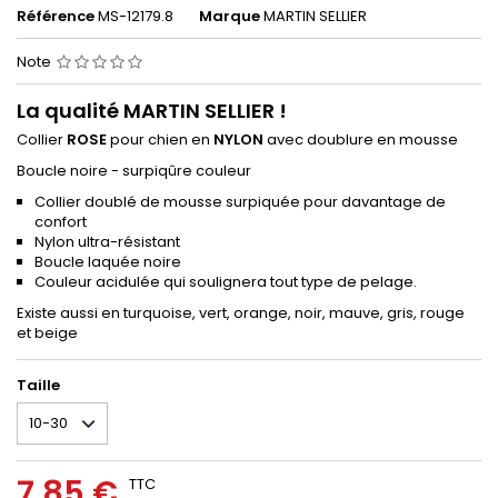
Référence
MS-12179.8
Marque
MARTIN SELLIER
Note
La qualité MARTIN SELLIER !
Collier
ROSE
pour chien en
NYLON
avec doublure en mousse
Boucle noire - surpiqûre couleur
Collier doublé de mousse surpiquée pour davantage de
confort
Nylon ultra-résistant
Boucle laquée noire
Couleur acidulée qui soulignera tout type de pelage.
Existe aussi en
turquoise, vert, orange, noir, mauve, gris, rouge
et beige
Taille
7,85 €
TTC