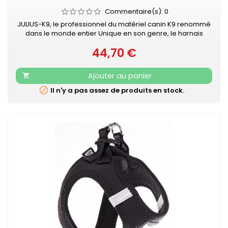
Commentaire(s):
0
JULIUS-K9, le professionnel du matériel canin K9 renommé
dans le monde entier Unique en son genre, le harnais
IDC®Power Julius-K9® pour chiens est le harnais idéal pour
44,70 €
contrôler le chien pendant les balades en ville. Le harnais
Prix
IDC®Power est votre compagnon au quotidien, pour le loisir
et la promenade, dans la rue comme au parc. Sa poignée
Ajouter au panier

solide...

Il n'y a pas assez de produits en stock.