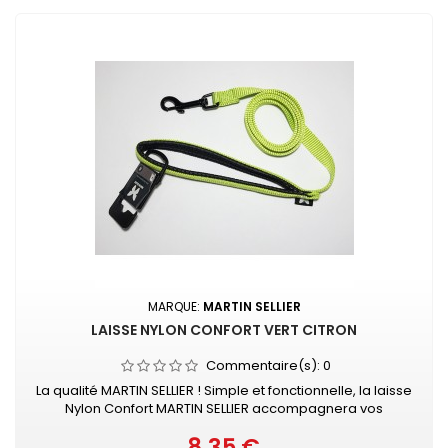
MARQUE:
MARTIN SELLIER
LAISSE NYLON CONFORT VERT CITRON
Commentaire(s):
0
La qualité MARTIN SELLIER ! Simple et fonctionnelle, la laisse
Nylon Confort MARTIN SELLIER accompagnera vos
promenades en toute sécurité. Laisse en nylon, robuste
8,35 €
et résistante Poignée renforcée pour plus de confort
Prix