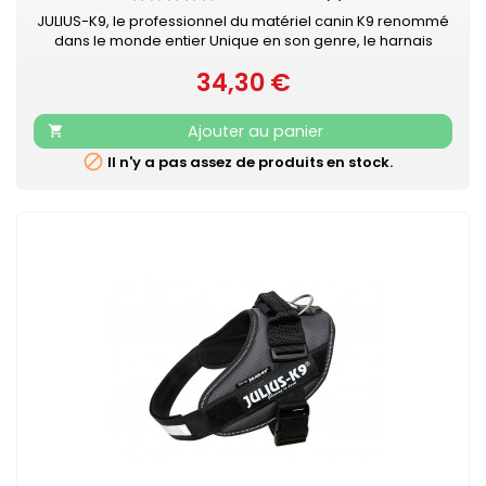
JULIUS-K9, le professionnel du matériel canin K9 renommé
dans le monde entier Unique en son genre, le harnais
IDC®Power Julius-K9® pour chiens est le harnais idéal pour
34,30 €
contrôler le chien pendant les balades en ville. Le harnais
Prix
IDC®Power est votre compagnon au quotidien, pour le loisir
et la promenade, dans la rue comme au parc. Sa poignée
Ajouter au panier

solide...

Il n'y a pas assez de produits en stock.