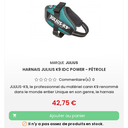
MARQUE:
JULIUS
HARNAIS JULIUS K9 IDC POWER - PÉTROLE
Commentaire(s):
0
JULIUS-K9, le professionnel du matériel canin K9 renommé
dans le monde entier Unique en son genre, le harnais
IDC®Power Julius-K9® pour chiens est le harnais idéal pour
42,75 €
contrôler le chien pendant les balades en ville. Le harnais
Prix
IDC®Power est votre compagnon au quotidien, pour le loisir
et la promenade, dans la rue comme au parc. Sa poignée
Ajouter au panier

solide...

Il n'y a pas assez de produits en stock.