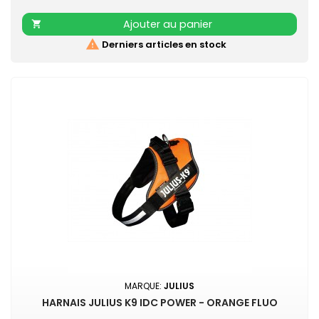
noire Couleur acidulée qui soulignera tout type de pelage.
Existe aussi en turquoise, vert, rouge, orange, noir, gris,
Ajouter au panier

rose et beige

Derniers articles en stock
MARQUE:
JULIUS
HARNAIS JULIUS K9 IDC POWER - ORANGE FLUO