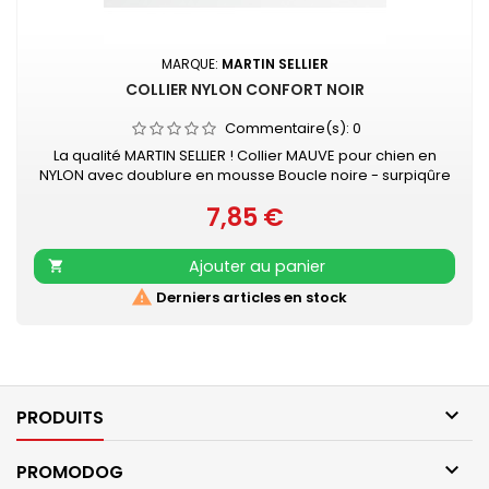
MARQUE:
MARTIN SELLIER
COLLIER NYLON CONFORT NOIR
Commentaire(s):
0
La qualité MARTIN SELLIER ! Collier MAUVE pour chien en
NYLON avec doublure en mousse Boucle noire - surpiqûre
couleur Collier doublé de mousse surpiquée pour
7,85 €
davantage de confort Nylon ultra-résistant Boucle laquée
Prix
noire Couleur acidulée qui soulignera tout type de pelage.
Existe aussi en turquoise, vert, rouge, orange, mauve, gris,
Ajouter au panier

rose et beige

Derniers articles en stock

PRODUITS

PROMODOG