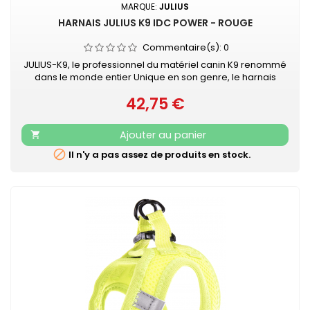
MARQUE:
JULIUS
HARNAIS JULIUS K9 IDC POWER - ROUGE
Commentaire(s):
0
JULIUS-K9, le professionnel du matériel canin K9 renommé
dans le monde entier Unique en son genre, le harnais
IDC®Power Julius-K9® pour chiens est le harnais idéal pour
42,75 €
contrôler le chien pendant les balades en ville. Le harnais
Prix
IDC®Power est votre compagnon au quotidien, pour le loisir
et la promenade, dans la rue comme au parc. Sa poignée
Ajouter au panier

solide...

Il n'y a pas assez de produits en stock.