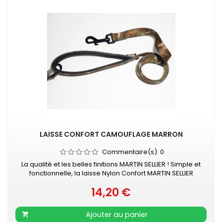
LAISSE CONFORT CAMOUFLAGE MARRON
Commentaire(s):
0
La qualité et les belles finitions MARTIN SELLIER ! Simple et
fonctionnelle, la laisse Nylon Confort MARTIN SELLIER
accompagnera vos promenades en toute sécurité. Laisse
14,20 €
en nylon, robuste et résistante Poignée renforcée mousse
Prix
pour plus de confort Mousqueton laqué noir Pour un look
total baroudeur, retrouvez le collier réglable camouflage
Ajouter au panier

marron...