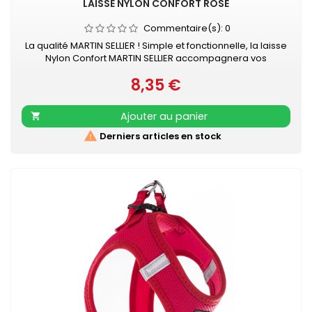
LAISSE NYLON CONFORT ROSE
Commentaire(s):
0
La qualité MARTIN SELLIER ! Simple et fonctionnelle, la laisse
Nylon Confort MARTIN SELLIER accompagnera vos
promenades en toute sécurité. Laisse en nylon, robuste
8,35 €
et résistante Poignée renforcée pour plus de confort
Prix
Mousqueton laqué noir Retrouvez également les COLLIERS
NYLON CONFORT assortis
Ajouter au panier


Derniers articles en stock