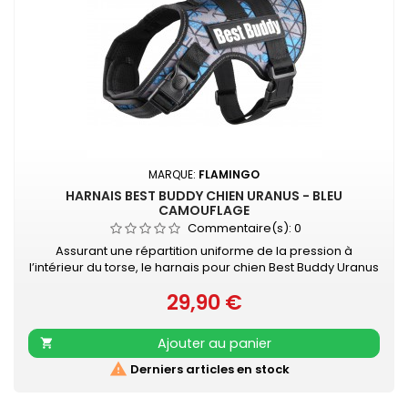
MARQUE:
FLAMINGO
HARNAIS BEST BUDDY CHIEN URANUS - BLEU
CAMOUFLAGE
Commentaire(s):
0
Assurant une répartition uniforme de la pression à
l’intérieur du torse, le harnais pour chien Best Buddy Uranus
évite toute contrainte au niveau du cou, et offre un confort
29,90 €
sans pareil à votre chien pendant vos promenades. Le
Prix
harnais est ajustable à la taille de votre chien et facile à
mettre grâce aux fermetures à clic pratiques. Fait de
Ajouter au panier

matériaux doux,...

Derniers articles en stock