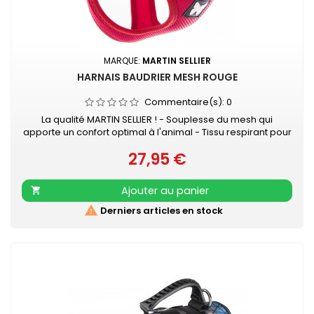
MARQUE:
MARTIN SELLIER
HARNAIS BAUDRIER MESH ROUGE
Commentaire(s):
0
La qualité MARTIN SELLIER ! - Souplesse du mesh qui
apporte un confort optimal à l'animal - Tissu respirant pour
évacuer la sueur - Se positionne très facilement - Se ferme
27,95 €
avec velcro et boucle rapide - S’attache à la laisse grâce
Prix
à 2 anneaux D métal, ce qui apporte une sécurité
supplémentaire
Ajouter au panier


Derniers articles en stock