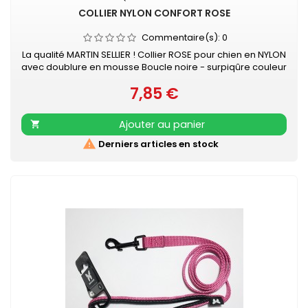
COLLIER NYLON CONFORT ROSE
Commentaire(s):
0
La qualité MARTIN SELLIER ! Collier ROSE pour chien en NYLON
avec doublure en mousse Boucle noire - surpiqûre couleur
Collier doublé de mousse surpiquée pour davantage de
7,85 €
confort Nylon ultra-résistant Boucle laquée noire Couleur
Prix
acidulée qui soulignera tout type de pelage. Existe aussi en
turquoise, vert, orange, noir, mauve, gris, rouge et beige
Ajouter au panier


Derniers articles en stock