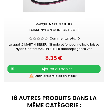
MARQUE:
MARTIN SELLIER
LAISSE NYLON CONFORT ROSE
Commentaire(s):
0
La qualité MARTIN SELLIER ! Simple et fonctionnelle, la laisse
Nylon Confort MARTIN SELLIER accompagnera vos
promenades en toute sécurité. Laisse en nylon, robuste
8,35 €
et résistante Poignée renforcée pour plus de confort
Prix
Mousqueton laqué noir Retrouvez également les COLLIERS
NYLON CONFORT assortis
Ajouter au panier


Derniers articles en stock
16 AUTRES PRODUITS DANS LA
MÊME CATÉGORIE :