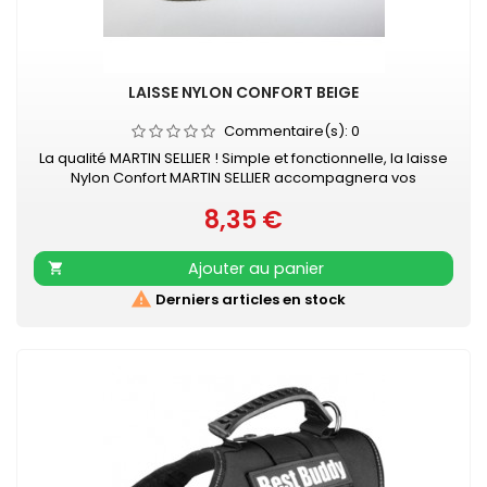
LAISSE NYLON CONFORT BEIGE
Commentaire(s):
0
La qualité MARTIN SELLIER ! Simple et fonctionnelle, la laisse
Nylon Confort MARTIN SELLIER accompagnera vos
promenades en toute sécurité. Laisse en nylon, robuste
8,35 €
et résistante Poignée renforcée pour plus de confort
Prix
Mousqueton laqué noir Retrouvez également les COLLIERS
NYLON CONFORT assortis
Ajouter au panier


Derniers articles en stock