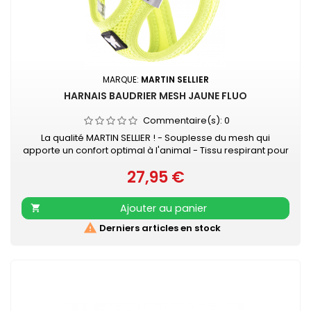
MARQUE:
MARTIN SELLIER
HARNAIS BAUDRIER MESH JAUNE FLUO
Commentaire(s):
0
La qualité MARTIN SELLIER ! - Souplesse du mesh qui
apporte un confort optimal à l'animal - Tissu respirant pour
évacuer la sueur - Se positionne très facilement - Se ferme
27,95 €
avec velcro et boucle rapide - S’attache à la laisse grâce
Prix
à 2 anneaux D métal, ce qui apporte une sécurité
supplémentaire
Ajouter au panier


Derniers articles en stock