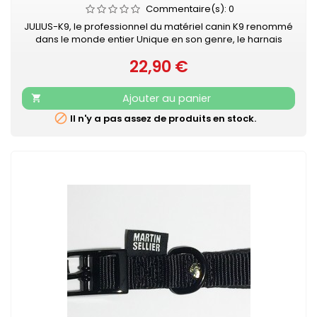
Commentaire(s):
0
JULIUS-K9, le professionnel du matériel canin K9 renommé
dans le monde entier Unique en son genre, le harnais
IDC®Power Julius-K9® pour chiens est le harnais idéal pour
22,90 €
contrôler le chien pendant les balades en ville. Le harnais
Prix
IDC®Power est votre compagnon au quotidien, pour le loisir
et la promenade, dans la rue comme au parc. Sa poignée
Ajouter au panier

solide...

Il n'y a pas assez de produits en stock.