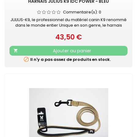
HARNAIS JULIUS K9 IDC POWER - BLEU
Commentaire(s):
0
JULIUS-K9, le professionnel du matériel canin K9 renommé
dans le monde entier Unique en son genre, le harnais
IDC®Power Julius-K9® pour chiens est le harnais idéal pour
43,50 €
contrôler le chien pendant les balades en ville. Le harnais
Prix
IDC®Power est votre compagnon au quotidien, pour le loisir
et la promenade, dans la rue comme au parc. Sa poignée
Ajouter au panier

solide...

Il n'y a pas assez de produits en stock.