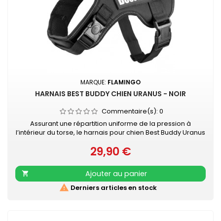
MARQUE:
FLAMINGO
HARNAIS BEST BUDDY CHIEN URANUS - NOIR
Commentaire(s):
0
Assurant une répartition uniforme de la pression à
l’intérieur du torse, le harnais pour chien Best Buddy Uranus
évite toute contrainte au niveau du cou, et offre un confort
29,90 €
sans pareil à votre chien pendant vos promenades. Le
Prix
harnais est ajustable à la taille de votre chien et facile à
mettre grâce aux fermetures à clic pratiques. Fait de
Ajouter au panier

matériaux doux,...

Derniers articles en stock