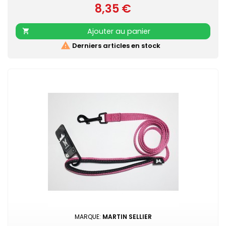
8,35 €
et résistante Poignée renforcée pour plus de confort
Prix
Mousqueton laqué noir Retrouvez également les COLLIERS
NYLON CONFORT assortis
Ajouter au panier


Derniers articles en stock
MARQUE:
MARTIN SELLIER