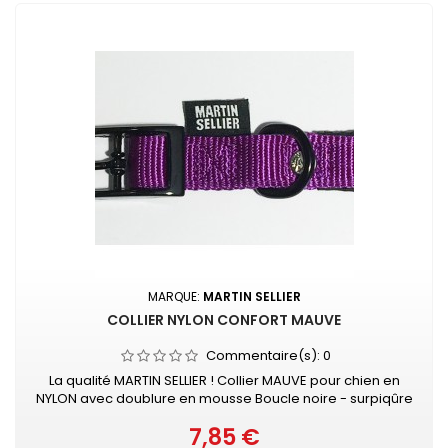
MARQUE:
MARTIN SELLIER
COLLIER NYLON CONFORT MAUVE
Commentaire(s):
0
La qualité MARTIN SELLIER ! Collier MAUVE pour chien en
NYLON avec doublure en mousse Boucle noire - surpiqûre
couleur Collier doublé de mousse surpiquée pour
7,85 €
davantage de confort Nylon ultra-résistant Boucle laquée
Prix