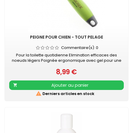
PEIGNE POUR CHIEN - TOUT PELAGE
Commentaire(s):
0
Pour la toilette quotidienne Elimination efficaces des
noeuds légers Poignée ergonomique avec gel pour une
prise en main efficace
8,99 €
Prix
Ajouter au panier


Derniers articles en stock