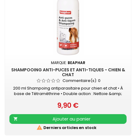
MARQUE:
BEAPHAR
SHAMPOOING ANTI-PUCES ET ANTI-TIQUES - CHIEN &
CHAT
Commentaire(s):
0
200 ml Shampoing antiparasitaire pour chien et chat • À
base de Tétraméthrine • Double action : Nettoie &amp;
Protège • Élimine les puces et les tiques • Convient aux
9,90 €
épidermes sensibles
Prix
Ajouter au panier


Derniers articles en stock