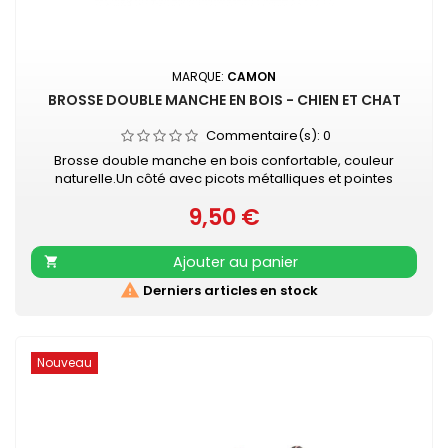
MARQUE:
CAMON
BROSSE DOUBLE MANCHE EN BOIS - CHIEN ET CHAT
Commentaire(s):
0
Brosse double manche en bois confortable, couleur
naturelle.Un côté avec picots métalliques et pointes
enduites pour protéger les peaux les plus sensibles.Un
9,50 €
côté avec poils synthétiques. Longueur 22 cmConvient
Prix
également aux chats
Ajouter au panier


Derniers articles en stock
Nouveau