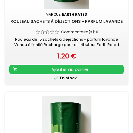
MARQUE:
EARTH RATED
ROULEAU SACHETS À DÉJECTIONS - PARFUM LAVANDE
Commentaire(s):
0
Rouleau de 15 sachets à déjections - parfum lavande
Vendu à l'unité Recharge pour distributeur Earth Rated
Votre indispensable accessoire de promenade...
1,20 €
Prix
Ajouter au panier


En stock