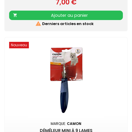
7,00 €
Prix
Ajouter au panier


Derniers articles en stock
Nouveau
MARQUE:
CAMON
DÉMÊLEUR MINI À 9 LAMES