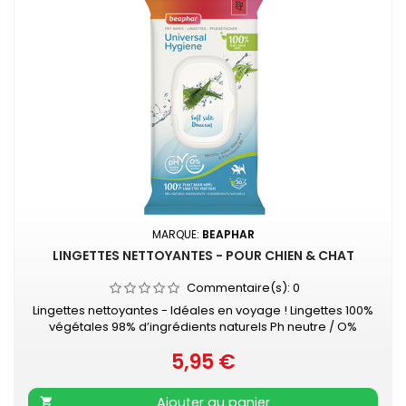
MARQUE:
BEAPHAR
LINGETTES NETTOYANTES - POUR CHIEN & CHAT
Commentaire(s):
0
Lingettes nettoyantes - Idéales en voyage ! Lingettes 100%
végétales 98% d’ingrédients naturels Ph neutre / O%
parabène / O% alcool A l’eau micellaire, à l’Aloe Vera
5,95 €
&amp; à la Pro-Vitamine B5 Sachet refermable de 30
Prix
lingettes
Ajouter au panier
