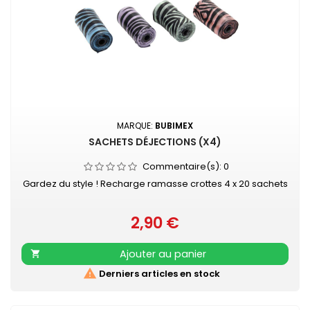
MARQUE:
BUBIMEX
SACHETS DÉJECTIONS (X4)
Commentaire(s):
0
Gardez du style ! Recharge ramasse crottes 4 x 20 sachets
2,90 €
Prix
Ajouter au panier


Derniers articles en stock