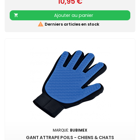
10,95 €
rinçage. Il a une triple action : Élimine la plaque dentaire
Prix
Empêche la formation de tartre Combat la mauvaise
haleine
Ajouter au panier


Derniers articles en stock
MARQUE:
BUBIMEX
GANT ATTRAPE POILS - CHIENS & CHATS