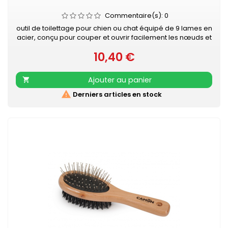
Commentaire(s):
0
outil de toilettage pour chien ou chat équipé de 9 lames en
acier, conçu pour couper et ouvrir facilement les nœuds et
bourres dans les poils longs ou emmêlés, tout en limitant la
10,40 €
douleur et la casse du poil. Il possède un manche
Prix
ergonomique pour une bonne prise en main et est utilisé
avant le brossage pour faciliter le démêlage.
Ajouter au panier


Derniers articles en stock