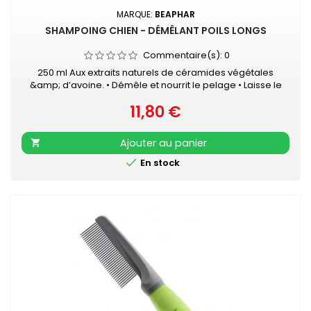
MARQUE:
BEAPHAR
SHAMPOING CHIEN - DÉMÊLANT POILS LONGS
Commentaire(s):
0
250 ml Aux extraits naturels de céramides végétales
&amp; d’avoine. • Démêle et nourrit le pelage • Laisse le
pelage brillant, parfumé et facile à brosser • pH neutre qui
11,80 €
respecte l’épiderme - Sans parabens
Prix
Ajouter au panier


En stock