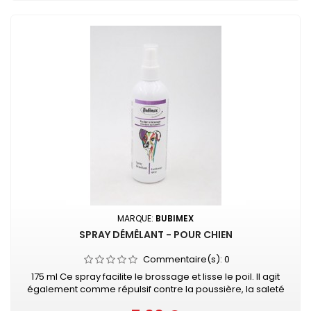
MARQUE:
BUBIMEX
SPRAY DÉMÊLANT - POUR CHIEN
Commentaire(s):
0
175 ml Ce spray facilite le brossage et lisse le poil. Il agit
également comme répulsif contre la poussière, la saleté
et l'eau. Le spray est inodore et ne graisse pas la fourrure.