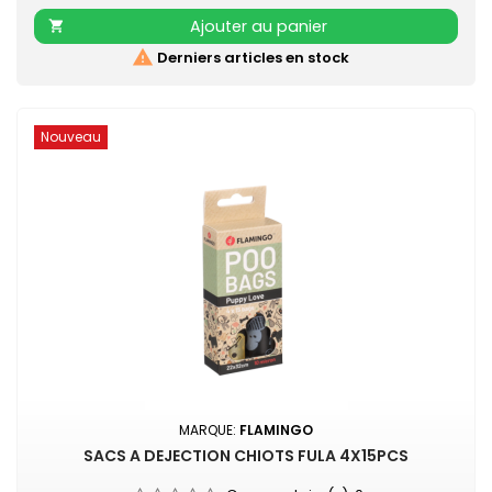
et de chat • Manche anti-dérapant, pratique et...
Ajouter au panier


Derniers articles en stock
Nouveau
MARQUE:
FLAMINGO
SACS A DEJECTION CHIOTS FULA 4X15PCS