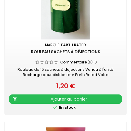
MARQUE:
EARTH RATED
ROULEAU SACHETS À DÉJECTIONS
Commentaire(s):
0
Rouleau de 15 sachets à déjections Vendu à l'unité
Recharge pour distributeur Earth Rated Votre
indispensable accessoire de promenade...
1,20 €
Prix
Ajouter au panier


En stock