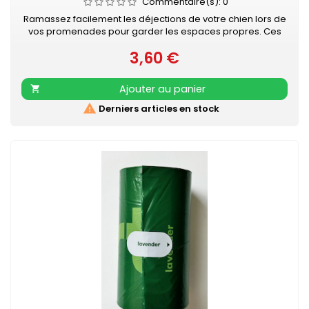
Commentaire(s):
0
Ramassez facilement les déjections de votre chien lors de
vos promenades pour garder les espaces propres. Ces
sacs pratiques sont fabriqués en plastique PE solide et
3,60 €
mesurent 22 × 33 cm, une taille adaptée à la plupart des
Prix
usages quotidiens. Le lot comprend 4 rouleaux de 15 sacs,
chacun avec une épaisseur de 10 microns pour une
Ajouter au panier

résistance optimale.

Derniers articles en stock