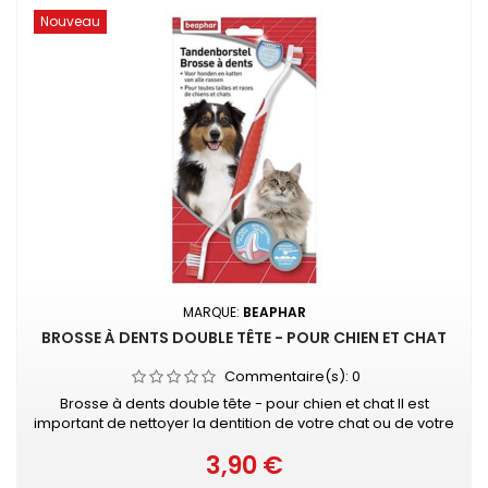
Nouveau
MARQUE:
BEAPHAR
BROSSE À DENTS DOUBLE TÊTE - POUR CHIEN ET CHAT
Commentaire(s):
0
Brosse à dents double tête - pour chien et chat Il est
important de nettoyer la dentition de votre chat ou de votre
chien afin d’éliminer la plaque dentaire et de limiter la
3,90 €
mauvaise haleine. • Dispose de deux têtes (nettoyage
Prix
en profondeur) • Convient à toutes les races de chiens