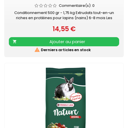
Commentaire(s):
0
Conditionnement 500 gr - 1,75 kg Extrudats tout-en-un
riches en protéines pour lapins (nains) 6-8 mois Les
délicieux granulés tout-en-un évitent le comportement
14,55 €
alimentaire sélectif. De cette façon, votre jeune lapin reçoit
Prix
tous les nutriments essentiels et pourra-t-il rester en
parfaite santé. L'aliment sans céréales avec des fibres
Ajouter au panier

longues contient une...

Derniers articles en stock