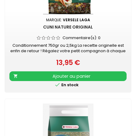
MARQUE:
VERSELE LAGA
CUNI NATURE ORIGINAL
Commentaire(s):
0
Conditionnement 750gr ou 2,5kg La recette originelle est
enfin de retour ! Régalez votre petit compagnon à chaque
repas et apportez-lui tous les nutriments essentiels pour
13,95 €
être en bonne santé grâce au mélange Versele-Laga
Prix
Nature Original Cuni. Cette recette a été spécialement
élaborée pour répondre aux besoins nutritionnels des
Ajouter au panier

lapins et est préparée...

En stock