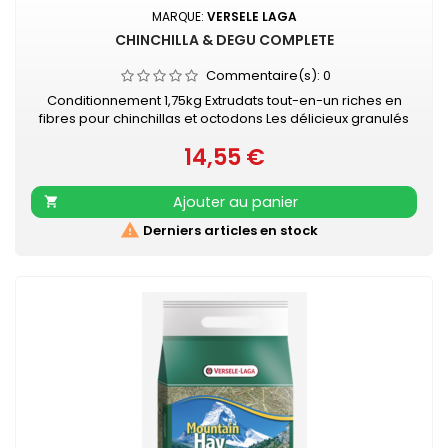
MARQUE:
VERSELE LAGA
CHINCHILLA & DEGU COMPLETE
Commentaire(s):
0
Conditionnement 1,75kg Extrudats tout-en-un riches en
fibres pour chinchillas et octodons Les délicieux granulés
tout-en-un évitent le comportement alimentaire sélectif.
14,55 €
De cette façon, votre chinchilla ou octodon reçoit tous les
Prix
nutriments essentiels et pourra-t-il rester en parfaite santé.
L'aliment sans sucre ajouté permet à vos animaux de
Ajouter au panier

conserver...

Derniers articles en stock