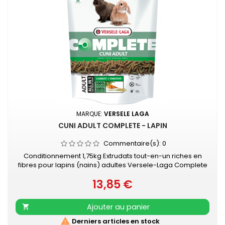
MARQUE:
VERSELE LAGA
CUNI ADULT COMPLETE - LAPIN
Commentaire(s):
0
Conditionnement 1,75kg Extrudats tout-en-un riches en
fibres pour lapins (nains) adultes Versele-Laga Complete
Cuni Adult est un aliment sans souci. Les délicieux granulés
13,85 €
tout-en-un évitent le comportement alimentaire sélectif.
Prix
De cette façon, votre lapin reçoit tous les nutriments
essentiels et pourra-t-il rester en parfaite santé. L'aliment
Ajouter au panier

sans...

Derniers articles en stock