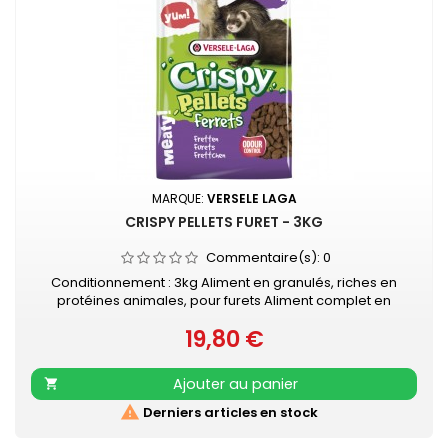
MARQUE:
VERSELE LAGA
CRISPY PELLETS FURET - 3KG
Commentaire(s):
0
Conditionnement : 3kg Aliment en granulés, riches en
protéines animales, pour furets Aliment complet en
granulés pour furets Avec beaucoup de protéines et
19,80 €
graisses animales, du saumon et du poulet savoureux
Prix
Contient grâce aux granulés "Happy &amp; Healthy" tous
les nutriments nécessaires
Ajouter au panier


Derniers articles en stock