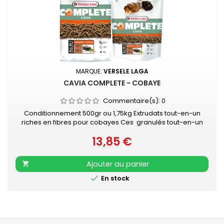
MARQUE:
VERSELE LAGA
CAVIA COMPLETE - COBAYE
Commentaire(s):
0
Conditionnement 500gr ou 1,75kg Extrudats tout-en-un
riches en fibres pour cobayes Ces granulés tout-en-un
évitent le comportement alimentaire sélectif. De cette
13,85 €
façon, votre cobaye reçoit tous les nutriments essentiels et
Prix
pourra rester en parfaite santé. L'aliment avec des fibres
longues et la vitamine C stabilisée est spécifiquement
Ajouter au panier

adapté aux besoins...

En stock