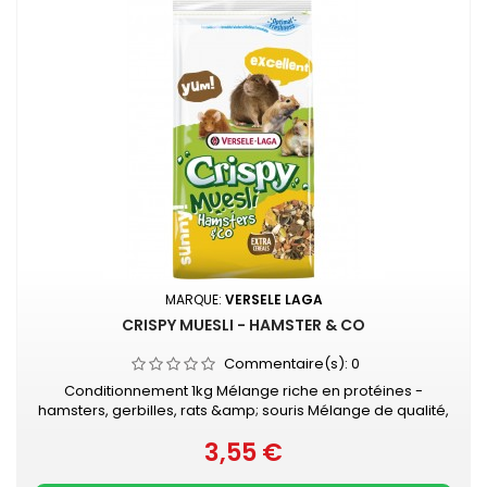
MARQUE:
VERSELE LAGA
CRISPY MUESLI - HAMSTER & CO
Commentaire(s):
0
Conditionnement 1kg Mélange riche en protéines -
hamsters, gerbilles, rats &amp; souris Mélange de qualité,
riche en énergie pour hamsters, gerbilles, rats et souris
3,55 €
Enrichi avec les granulés "Happy &amp; Healthy" pour une
Prix
condition optimale Facile à l'emploi grâce à l'emballage