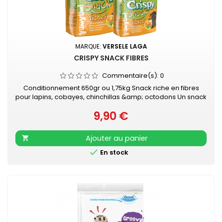
MARQUE:
VERSELE LAGA
CRISPY SNACK FIBRES
Commentaire(s):
0
Conditionnement 650gr ou 1,75kg Snack riche en fibres
pour lapins, cobayes, chinchillas &amp; octodons Un snack
varié pour les fines bouches, un complément pour le menu
9,90 €
de base Avec de délicieux anneaux à la luzerne, arcs aux
Prix
légumes et crunches aux carottes Facile à l'emploi grâce à
l'emballage fraîcheur refermable
Ajouter au panier


En stock