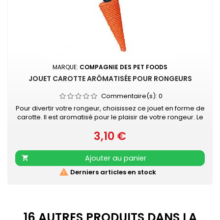
MARQUE:
COMPAGNIE DES PET FOODS
JOUET CAROTTE ARÔMATISÉE POUR RONGEURS
Commentaire(s):
0
Pour divertir votre rongeur, choisissez ce jouet en forme de
carotte. Il est aromatisé pour le plaisir de votre rongeur. Le
jouet mesure 18cm. Le jouet carotte est adapté aux besoins
3,10 €
des rongeurs. Ils pourront ronger cette carotte pour limer
Prix
leurs dents.
Ajouter au panier


Derniers articles en stock
16 AUTRES PRODUITS DANS LA