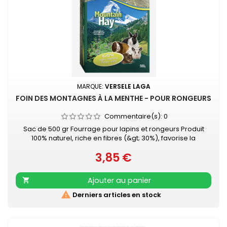
MARQUE:
VERSELE LAGA
FOIN DES MONTAGNES À LA MENTHE - POUR RONGEURS
Commentaire(s):
0
Sac de 500 gr Fourrage pour lapins et rongeurs Produit
100% naturel, riche en fibres (&gt; 30%), favorise la
digestion et le soin des dents Pauvre en poussières, séché
3,85 €
au soleil et agréablement parfumé
Prix
Ajouter au panier


Derniers articles en stock