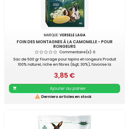
MARQUE:
VERSELE LAGA
FOIN DES MONTAGNES À LA CAMOMILLE - POUR
RONGEURS
Commentaire(s):
0
Sac de 500 gr Fourrage pour lapins et rongeurs Produit
100% naturel, riche en fibres (&gt; 30%), favorise la
digestion et le soin des dents Pauvre en poussières, séché
3,85 €
au soleil et agréablement parfumé
Prix
Ajouter au panier


Derniers articles en stock