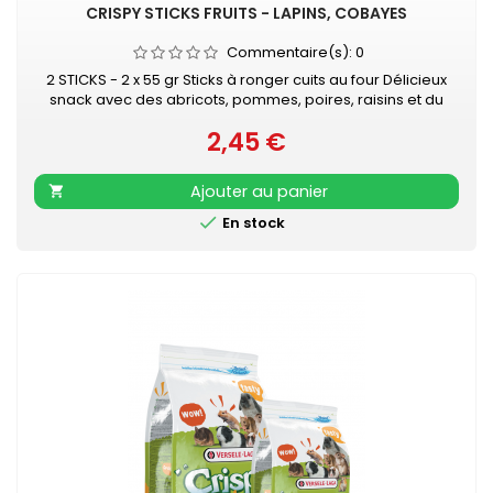
CRISPY STICKS FRUITS - LAPINS, COBAYES
Commentaire(s):
0
2 STICKS - 2 x 55 gr Sticks à ronger cuits au four Délicieux
snack avec des abricots, pommes, poires, raisins et du
sureau Cuit au four et se laisse facilement accrocher dans
2,45 €
la cage de l'animal Délicieusement croquant frais grâce à
Prix
l'emballage freshpack sous vide
Ajouter au panier


En stock