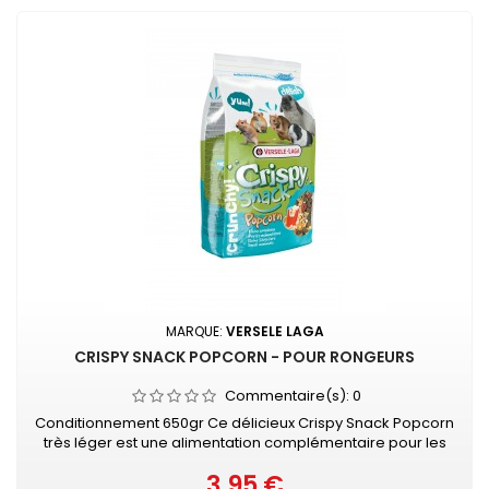
MARQUE:
VERSELE LAGA
CRISPY SNACK POPCORN - POUR RONGEURS
Commentaire(s):
0
Conditionnement 650gr Ce délicieux Crispy Snack Popcorn
très léger est une alimentation complémentaire pour les
lapins et les rongeurs. Avec de délicieux morceaux de
3,95 €
légumes, des flocons croquants et des céréales
Prix