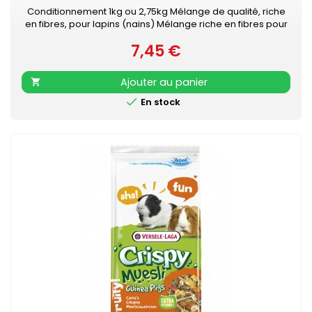
Conditionnement 1kg ou 2,75kg Mélange de qualité, riche
en fibres, pour lapins (nains) Mélange riche en fibres pour
un bon fonctionnement des intestins &amp; des dents
7,45 €
saines Enrichi avec les granulés "Happy &amp; Healthy"
Prix
pour une condition optimale Facile à l'emploi grâce à
l'emballage fraîcheur refermable
Ajouter au panier


En stock