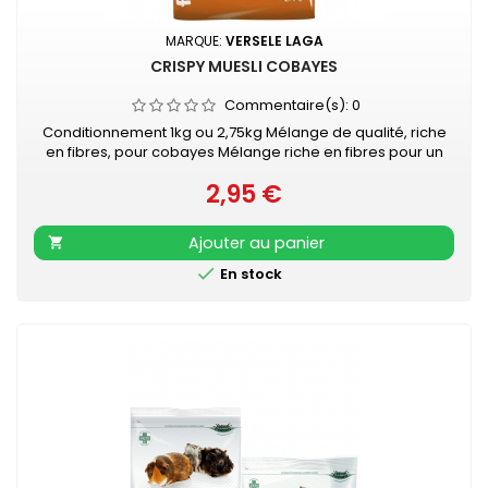
MARQUE:
VERSELE LAGA
CRISPY MUESLI COBAYES
Commentaire(s):
0
Conditionnement 1kg ou 2,75kg Mélange de qualité, riche
en fibres, pour cobayes Mélange riche en fibres pour un
bon fonctionnement des intestins &amp; des dents saines
2,95 €
Enrichi avec les granulés "Happy &amp; Healthy" pour une
Prix
condition optimale Facile à l'emploi grâce à l'emballage
fraîcheur refermable
Ajouter au panier


En stock