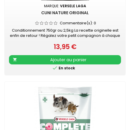
MARQUE:
VERSELE LAGA
CUNI NATURE ORIGINAL
Commentaire(s):
0
Conditionnement 750gr ou 2,5kg La recette originelle est
enfin de retour ! Régalez votre petit compagnon à chaque
repas et apportez-lui tous les nutriments essentiels pour
13,95 €
être en bonne santé grâce au mélange Versele-Laga
Prix
Nature Original Cuni. Cette recette a été spécialement
élaborée pour répondre aux besoins nutritionnels des
Ajouter au panier

lapins et est préparée...

En stock