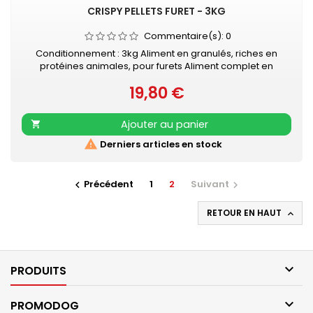
CRISPY PELLETS FURET - 3KG
Commentaire(s):
0
Conditionnement : 3kg Aliment en granulés, riches en
protéines animales, pour furets Aliment complet en
granulés pour furets Avec beaucoup de protéines et
19,80 €
graisses animales, du saumon et du poulet savoureux
Prix
Contient grâce aux granulés "Happy &amp; Healthy" tous
les nutriments nécessaires
Ajouter au panier


Derniers articles en stock
Précédent
1
2
Suivant


RETOUR EN HAUT


PRODUITS

PROMODOG