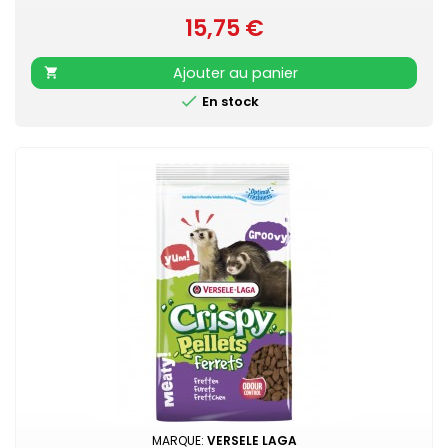
pour les herbivores- Bon pour la flore intestinale et la
15,75 €
Prix
dentition
Ajouter au panier


En stock
MARQUE:
VERSELE LAGA