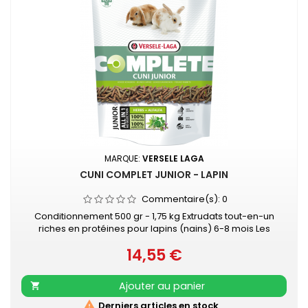
MARQUE:
VERSELE LAGA
CUNI COMPLET JUNIOR - LAPIN
Commentaire(s):
0
Conditionnement 500 gr - 1,75 kg Extrudats tout-en-un
riches en protéines pour lapins (nains) 6-8 mois Les
délicieux granulés tout-en-un évitent le comportement
14,55 €
alimentaire sélectif. De cette façon, votre jeune lapin reçoit
Prix
tous les nutriments essentiels et pourra-t-il rester en
parfaite santé. L'aliment sans céréales avec des fibres
Ajouter au panier

longues contient une...

Derniers articles en stock