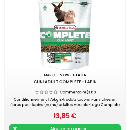
MARQUE:
VERSELE LAGA
CUNI ADULT COMPLETE - LAPIN
Commentaire(s):
0
Conditionnement 1,75kg Extrudats tout-en-un riches en
fibres pour lapins (nains) adultes Versele-Laga Complete
Cuni Adult est un aliment sans souci. Les délicieux granulés
13,85 €
tout-en-un évitent le comportement alimentaire sélectif.
Prix
De cette façon, votre lapin reçoit tous les nutriments
essentiels et pourra-t-il rester en parfaite santé. L'aliment
Ajouter au panier
