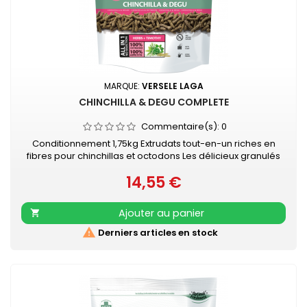
MARQUE:
VERSELE LAGA
CHINCHILLA & DEGU COMPLETE
Commentaire(s):
0
Conditionnement 1,75kg Extrudats tout-en-un riches en
fibres pour chinchillas et octodons Les délicieux granulés
tout-en-un évitent le comportement alimentaire sélectif.
14,55 €
De cette façon, votre chinchilla ou octodon reçoit tous les
Prix
nutriments essentiels et pourra-t-il rester en parfaite santé.
L'aliment sans sucre ajouté permet à vos animaux de
Ajouter au panier

conserver...

Derniers articles en stock