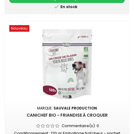
sans additifs et fabriqué en...

En stock
Nouveau
MARQUE:
SAUVALE PRODUCTION
CANICHEF BIO - FRIANDISE À CROQUER
Commentaire(s):
0
Conditionnement : 120 gr Emballage fraîcheur - sachet