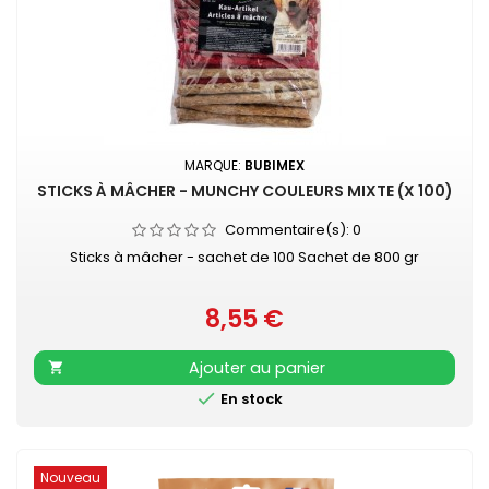
MARQUE:
BUBIMEX
STICKS À MÂCHER - MUNCHY COULEURS MIXTE (X 100)
Commentaire(s):
0
Sticks à mâcher - sachet de 100 Sachet de 800 gr
8,55 €
Prix
Ajouter au panier


En stock
Nouveau