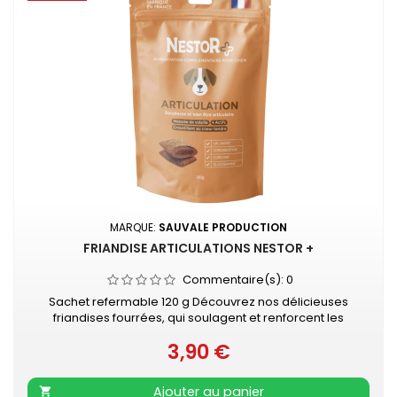
MARQUE:
SAUVALE PRODUCTION
FRIANDISE ARTICULATIONS NESTOR +
Commentaire(s):
0
Sachet refermable 120 g Découvrez nos délicieuses
friandises fourrées, qui soulagent et renforcent les
articulations de votre chien au quotidien. Naturelles, elle
3,90 €
sont enrichies en glucosamine, curcuma et moule verte,
Prix
idéales pour les chiens seniors, sportifs ou sujets aux
douleurs articulaires. Aliment complémentaire formulé
Ajouter au panier
