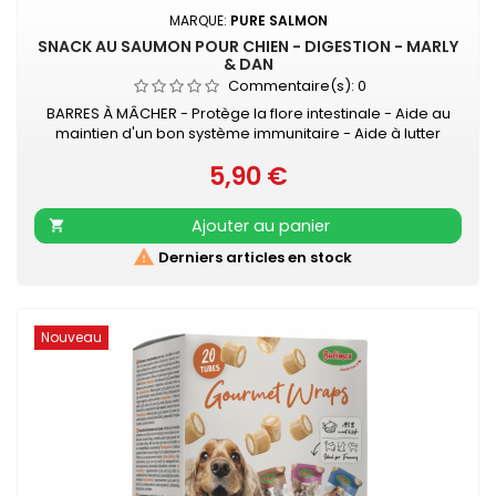
MARQUE:
PURE SALMON
SNACK AU SAUMON POUR CHIEN - DIGESTION - MARLY
& DAN
Commentaire(s):
0
BARRES À MÂCHER - Protège la flore intestinale - Aide au
maintien d'un bon système immunitaire - Aide à lutter
contre l'inconfort dû aux transports Ingrédients naturels
5,90 €
FABRIQUÉ EN FRANCE à BOULOGNE-SUR-MER Ce snack
Prix
naturel participe au bon équilibre digestif de votre animal,
en associant l'apport des ingrédients naturels tels que le
Ajouter au panier

gingembre, pois...

Derniers articles en stock
Nouveau