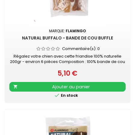
MARQUE:
FLAMINGO
NATURAL BUFFALO - BANDE DE COU BUFFLE
Commentaire(s):
0
Régalez votre chien avec cette friandise 100% naturelle
200gr - environ 6 pièces Composition : 100% bande de cou
buffle Sans conservateurs, sans colorants, sans gluten,
5,10 €
sans sucres ajoutés
Prix
Ajouter au panier


En stock