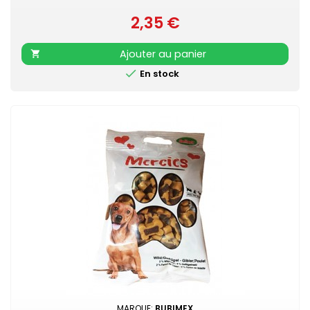
2,35 €
Prix
Ajouter au panier


En stock
MARQUE:
BUBIMEX