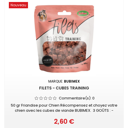
Nouveau
MARQUE:
BUBIMEX
FILETS - CUBES TRAINING
Commentaire(s):
0
50 gr Friandise pour Chien Récompensez et choyez votre
chien avec les cubes de viande BUBIMEX. 3 GOÛTS : -
Cubes POULET - Cubes AGNEAU - Cubes CANARD
2,60 €
Prix