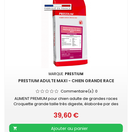
MARQUE:
PRESTIUM
PRESTIUM ADULTE MAXI - CHIEN GRANDE RACE
Commentaire(s):
0
ALIMENT PREMIUM pour chien adulte de grandes races
Croquette grande taille très digeste, élaborée par des
vétérinaires, et ayant comme ingrédients premium
39,60 €
du canard* et du poulet*. *Protéines animales
Prix
déshydratées
Ajouter au panier
