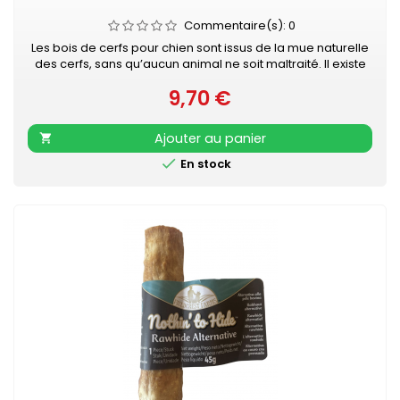
Commentaire(s):
0
Les bois de cerfs pour chien sont issus de la mue naturelle
des cerfs, sans qu’aucun animal ne soit maltraité. Il existe
parmi les nombreuses utilisations que l’on fait des bois,
9,70 €
une solution naturelle pour le nettoyage naturel des dents
Prix
de nos petits compagnons.Cette corne est très résistante
et dure plus longtemps que les bâtons dentaires...
Ajouter au panier


En stock