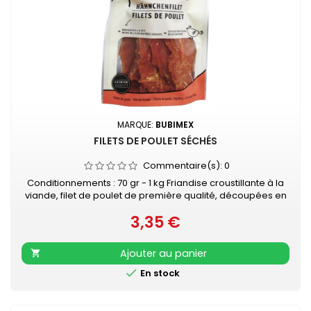
MARQUE:
BUBIMEX
FILETS DE POULET SÉCHÉS
Commentaire(s):
0
Conditionnements : 70 gr - 1 kg Friandise croustillante à la
viande, filet de poulet de première qualité, découpées en
lamelles, idéales comme récompense et très bien
3,35 €
tolérées par tous les chiens. - Faible teneur en matière
Prix
grasse - Haute valeur protéique - Sans gluten - Sachet
refermable
Ajouter au panier


En stock