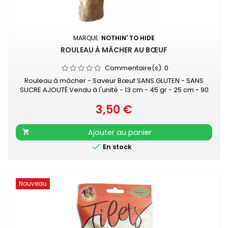
MARQUE:
NOTHIN' TO HIDE
ROULEAU À MÂCHER AU BŒUF
Commentaire(s):
0
Rouleau à mâcher - Saveur Bœuf SANS GLUTEN - SANS
SUCRE AJOUTÉ Vendu à l'unité - 13 cm - 45 gr - 25 cm - 90
gr
3,50 €
Prix
Ajouter au panier


En stock
Nouveau