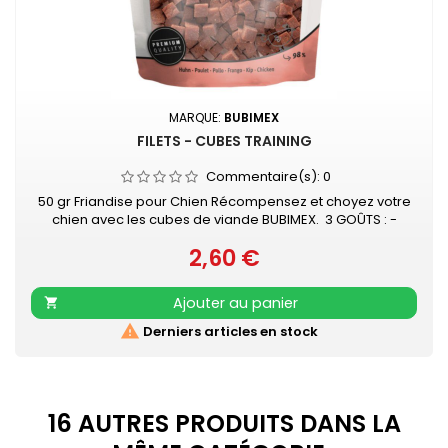
MARQUE:
BUBIMEX
FILETS - CUBES TRAINING
Commentaire(s):
0
50 gr Friandise pour Chien Récompensez et choyez votre
chien avec les cubes de viande BUBIMEX. 3 GOÛTS : -
Cubes POULET - Cubes AGNEAU - Cubes CANARD
2,60 €
Prix
Ajouter au panier


Derniers articles en stock
16 AUTRES PRODUITS DANS LA