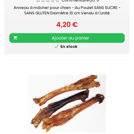
Commentaire(s):
0
Anneau à mâcher pour chien - Au Poulet SANS SUCRE -
SANS GLUTEN Diamètre 10 cm Vendu à l'unité
4,20 €
Prix
Ajouter au panier


En stock