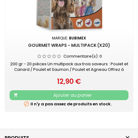
MARQUE:
BUBIMEX
GOURMET WRAPS - MULTIPACK (X20)
Commentaire(s):
0
200 gr - 20 pièces Un multipack aux trois saveurs : Poulet et
Canard / Poulet et Saumon / Poulet et Agneau Offrez à
votre chien une pause gourmande pleine de douceur et
12,90 €
de plaisir. Délicieuses bouchées généreusement garnies
Prix
de filet de poulet, de canard, d'agneau et de chair de
poisson de première qualité, fourrées d'une crème
Ajouter au panier

onctueuse. Préparées avec +...

Il n'y a pas assez de produits en stock.

PRODUITS