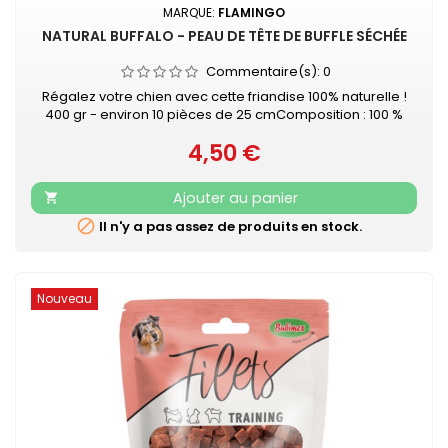
MARQUE:
FLAMINGO
NATURAL BUFFALO - PEAU DE TÊTE DE BUFFLE SÉCHÉE
Commentaire(s):
0
Régalez votre chien avec cette friandise 100% naturelle !
400 gr - environ 10 pièces de 25 cmComposition : 100 %
peau de tête de buffleHaute teneur en protéines - Faible
4,50 €
teneur en graisse - Sans gluten - Pas de sucre ajouté
Prix
Ajouter au panier


Il n'y a pas assez de produits en stock.
Nouveau