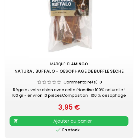
MARQUE:
FLAMINGO
NATURAL BUFFALO - OESOPHAGE DE BUFFLE SÉCHÉ
Commentaire(s):
0
Régalez votre chien avec cette friandise 100% naturelle !
100 gr - environ 10 piècesComposition : 100 % oesophage
de buffleHaute teneur en protéines - Faible teneur en
3,95 €
graisse - Sans gluten - Pas de sucre ajouté
Prix
Ajouter au panier


En stock