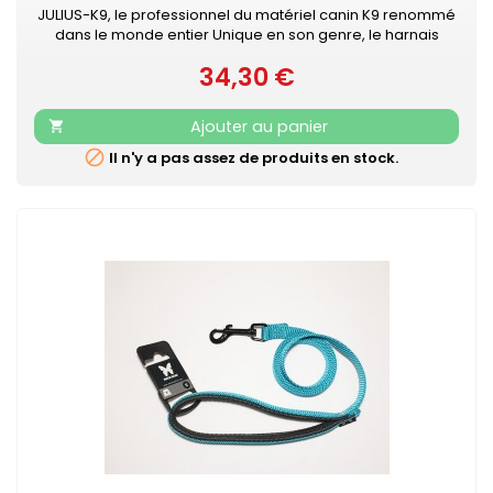
JULIUS-K9, le professionnel du matériel canin K9 renommé
dans le monde entier Unique en son genre, le harnais
IDC®Power Julius-K9® pour chiens est le harnais idéal pour
34,30 €
contrôler le chien pendant les balades en ville. Le harnais
Prix
IDC®Power est votre compagnon au quotidien, pour le loisir
et la promenade, dans la rue comme au parc. Sa poignée
Ajouter au panier

solide...

Il n'y a pas assez de produits en stock.