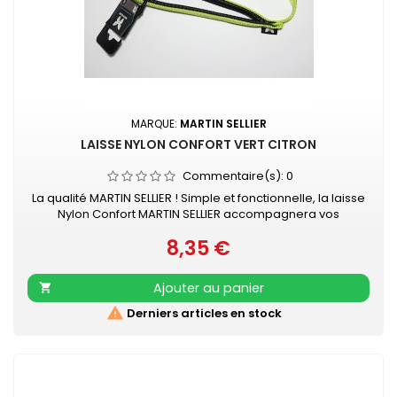
MARQUE:
MARTIN SELLIER
LAISSE NYLON CONFORT VERT CITRON
Commentaire(s):
0
La qualité MARTIN SELLIER ! Simple et fonctionnelle, la laisse
Nylon Confort MARTIN SELLIER accompagnera vos
promenades en toute sécurité. Laisse en nylon, robuste
8,35 €
et résistante Poignée renforcée pour plus de confort
Prix
Mousqueton laqué noir Retrouvez également les COLLIERS
NYLON CONFORT assortis
Ajouter au panier


Derniers articles en stock