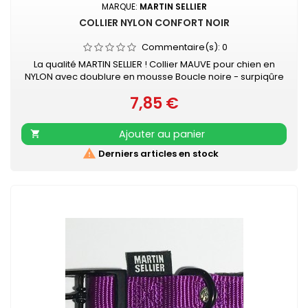
MARQUE:
MARTIN SELLIER
COLLIER NYLON CONFORT NOIR
Commentaire(s):
0
La qualité MARTIN SELLIER ! Collier MAUVE pour chien en
NYLON avec doublure en mousse Boucle noire - surpiqûre
couleur Collier doublé de mousse surpiquée pour
7,85 €
davantage de confort Nylon ultra-résistant Boucle laquée
Prix
noire Couleur acidulée qui soulignera tout type de pelage.
Existe aussi en turquoise, vert, rouge, orange, mauve, gris,
Ajouter au panier

rose et beige

Derniers articles en stock