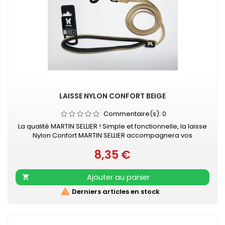
LAISSE NYLON CONFORT BEIGE
Commentaire(s):
0
La qualité MARTIN SELLIER ! Simple et fonctionnelle, la laisse
Nylon Confort MARTIN SELLIER accompagnera vos
promenades en toute sécurité. Laisse en nylon, robuste
8,35 €
et résistante Poignée renforcée pour plus de confort
Prix
Mousqueton laqué noir Retrouvez également les COLLIERS
NYLON CONFORT assortis
Ajouter au panier


Derniers articles en stock