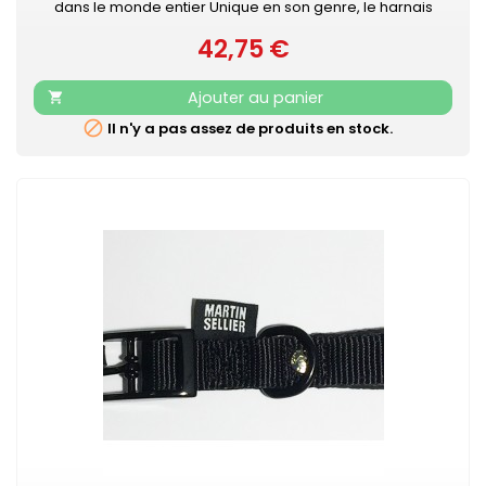
dans le monde entier Unique en son genre, le harnais
IDC®Power Julius-K9® pour chiens est le harnais idéal pour
42,75 €
contrôler le chien pendant les balades en ville. Le harnais
Prix
IDC®Power est votre compagnon au quotidien, pour le loisir
et la promenade, dans la rue comme au parc. Sa poignée
Ajouter au panier

solide...

Il n'y a pas assez de produits en stock.