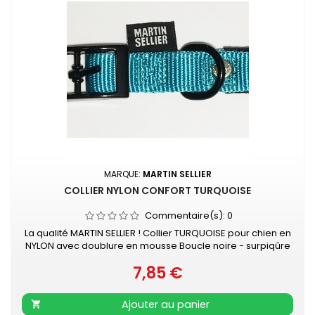
MARQUE:
MARTIN SELLIER
COLLIER NYLON CONFORT TURQUOISE
Commentaire(s):
0
La qualité MARTIN SELLIER ! Collier TURQUOISE pour chien en
NYLON avec doublure en mousse Boucle noire - surpiqûre
couleur Collier doublé de mousse surpiquée pour
7,85 €
davantage de confort Nylon ultra-résistant Boucle laquée
Prix
noire Couleur acidulée qui soulignera tout type de pelage.
Existe aussi en vert, rouge, orange, noir, mauve, rose, gris
Ajouter au panier

et beige