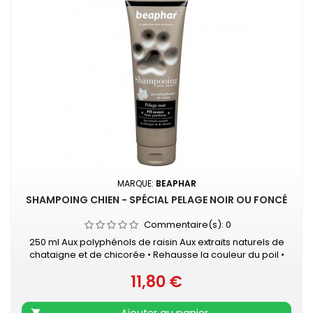
MARQUE:
BEAPHAR
SHAMPOING CHIEN - SPÉCIAL PELAGE NOIR OU FONCÉ
Commentaire(s):
0
250 ml Aux polyphénols de raisin Aux extraits naturels de
chataigne et de chicorée • Rehausse la couleur du poil •
Redonne éclat et brillance au pelage • pH neutre qui
11,80 €
respecte l’épiderme - sans parabens
Prix
