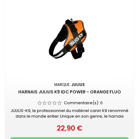
MARQUE:
JULIUS
HARNAIS JULIUS K9 IDC POWER - ORANGE FLUO
Commentaire(s):
0
JULIUS-K9, le professionnel du matériel canin K9 renommé
dans le monde entier Unique en son genre, le harnais
IDC®Power Julius-K9® pour chiens est le harnais idéal pour
22,90 €
contrôler le chien pendant les balades en ville. Le harnais
Prix
IDC®Power est votre compagnon au quotidien, pour le loisir
et la promenade, dans la rue comme au parc. Sa poignée