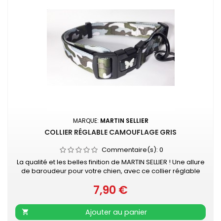
MARQUE:
MARTIN SELLIER
COLLIER RÉGLABLE CAMOUFLAGE GRIS
Commentaire(s):
0
La qualité et les belles finition de MARTIN SELLIER ! Une allure
de baroudeur pour votre chien, avec ce collier réglable
couleur camouflage gris. Très facile à mettre sur votre
7,90 €
animal grâce à son solide fermoir en plastique. Grâce à sa
Prix
longueur réglable, ce collier pour chien s'adapte à toutes
les races. Un anneau en métal laqué noir permet d'y
Ajouter au panier

attacher...