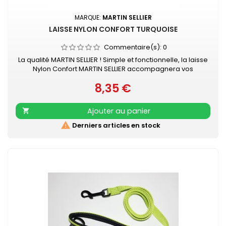
MARQUE:
MARTIN SELLIER
LAISSE NYLON CONFORT TURQUOISE
Commentaire(s):
0
La qualité MARTIN SELLIER ! Simple et fonctionnelle, la laisse
Nylon Confort MARTIN SELLIER accompagnera vos
promenades en toute sécurité. Laisse en nylon, robuste
8,35 €
et résistante Poignée renforcée pour plus de confort
Prix
Mousqueton laqué noir Retrouvez également les COLLIERS
NYLON CONFORT assortis
Ajouter au panier


Derniers articles en stock