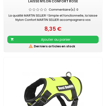
LAISSE NYLON CONFORT ROSE
Commentaire(s):
0
La qualité MARTIN SELLIER ! Simple et fonctionnelle, la laisse
Nylon Confort MARTIN SELLIER accompagnera vos
promenades en toute sécurité. Laisse en nylon, robuste
8,35 €
et résistante Poignée renforcée pour plus de confort
Prix
Mousqueton laqué noir Retrouvez également les COLLIERS
NYLON CONFORT assortis
Ajouter au panier


Derniers articles en stock