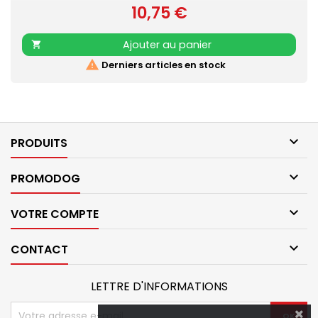
10,75 €
et résistante Poignée renforcée pour plus de confort
Prix
Mousqueton laqué noir Retrouvez également les COLLIERS
NYLON CONFORT assortis
Ajouter au panier


Derniers articles en stock

PRODUITS

PROMODOG

VOTRE COMPTE

CONTACT
LETTRE D'INFORMATIONS