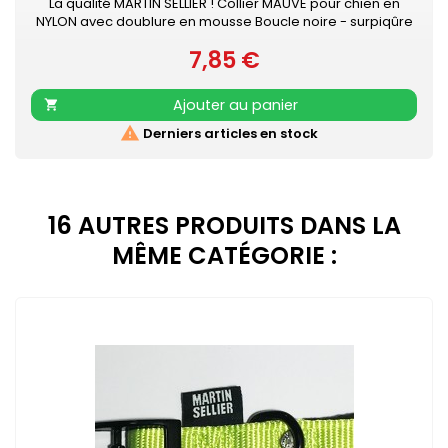
La qualité MARTIN SELLIER ! Collier MAUVE pour chien en
NYLON avec doublure en mousse Boucle noire - surpiqûre
couleur Collier doublé de mousse surpiquée pour
7,85 €
davantage de confort Nylon ultra-résistant Boucle laquée
Prix
noire Couleur acidulée qui soulignera tout type de pelage.
Existe aussi en turquoise, vert, rouge, orange, noir, gris,
Ajouter au panier

rose et beige

Derniers articles en stock
16 AUTRES PRODUITS DANS LA
MÊME CATÉGORIE :