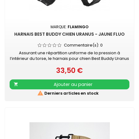
MARQUE:
FLAMINGO
HARNAIS BEST BUDDY CHIEN URANUS - JAUNE FLUO
Commentaire(s):
0
Assurant une répartition uniforme de la pression à
l’intérieur du torse, le harnais pour chien Best Buddy Uranus
évite toute contrainte au niveau du cou, et offre un confort
33,50 €
sans pareil à votre chien pendant vos promenades. Le
Prix
harnais est ajustable à la taille de votre chien et facile à
mettre grâce aux fermetures à clic pratiques. Fait de
Ajouter au panier

matériaux doux,...

Derniers articles en stock