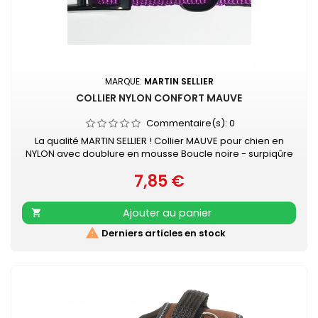
MARQUE:
MARTIN SELLIER
COLLIER NYLON CONFORT MAUVE
Commentaire(s):
0
La qualité MARTIN SELLIER ! Collier MAUVE pour chien en
NYLON avec doublure en mousse Boucle noire - surpiqûre
couleur Collier doublé de mousse surpiquée pour
7,85 €
davantage de confort Nylon ultra-résistant Boucle laquée
Prix
noire Couleur acidulée qui soulignera tout type de pelage.
Existe aussi en turquoise, vert, rouge, orange, noir, gris,
Ajouter au panier

rose et beige

Derniers articles en stock