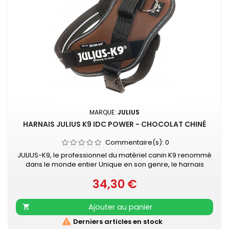
MARQUE:
JULIUS
HARNAIS JULIUS K9 IDC POWER - CHOCOLAT CHINÉ
Commentaire(s):
0
JULIUS-K9, le professionnel du matériel canin K9 renommé
dans le monde entier Unique en son genre, le harnais
IDC®Power Julius-K9® pour chiens est le harnais idéal pour
34,30 €
contrôler le chien pendant les balades en ville. Le harnais
Prix
IDC®Power est votre compagnon au quotidien, pour le loisir
et la promenade, dans la rue comme au parc. Sa poignée
Ajouter au panier

solide...

Derniers articles en stock