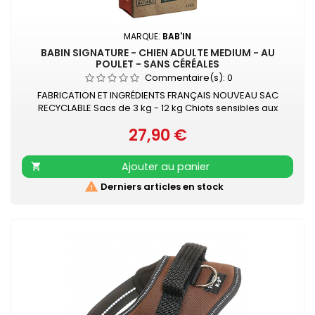
MARQUE:
BAB'IN
BABIN SIGNATURE - CHIEN ADULTE MEDIUM - AU
POULET - SANS CÉRÉALES
Commentaire(s):
0
FABRICATION ET INGRÉDIENTS FRANÇAIS NOUVEAU SAC
RECYCLABLE Sacs de 3 kg - 12 kg Chiots sensibles aux
céréales jusqu'à 24 mois Recette au poulet garantie
27,90 €
sans céréales pour les chiots intolérants Confort digestif
Prix
Favorise un pelage brillant et une peau saine
Ajouter au panier


Derniers articles en stock