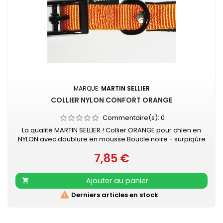
MARQUE:
MARTIN SELLIER
COLLIER NYLON CONFORT ORANGE
Commentaire(s):
0
La qualité MARTIN SELLIER ! Collier ORANGE pour chien en
NYLON avec doublure en mousse Boucle noire - surpiqûre
couleur Collier doublé de mousse surpiquée pour
7,85 €
davantage de confort Nylon ultra-résistant Boucle laquée
Prix
noire Couleur acidulée qui soulignera tout type de pelage.
Existe aussi en turquoise, vert, rouge, noir, mauve, gris, rose
Ajouter au panier

et beige

Derniers articles en stock