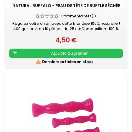
NATURAL BUFFALO - PEAU DE TÊTE DE BUFFLE SÉCHÉE
Commentaire(s):
0
Régalez votre chien avec cette friandise 100% naturelle !
400 gr - environ 10 pièces de 25 cmComposition : 100 %
peau de tête de buffleHaute teneur en protéines - Faible
4,50 €
teneur en graisse - Sans gluten - Pas de sucre ajouté
Prix
Ajouter au panier


Derniers articles en stock