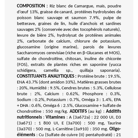
COMPOSITION :
 Riz blanc de Camargue, maïs, poudre 
d’œuf 13%, graisse de canard, protéines hydrolysées de 
poisson blanc sauvage et saumon 7.9%, pulpe de 
betterave, graines de lin, huile d’anchois et sardines 
sauvages 2% (conservée avec des tocophérols naturels), 
levure de bière 2%, hydrolysat de protéines animales 
2%, carbonate de calcium, chlorure de potassium, 
glucosamine (origine marine), parois de levures 
Saccharomyces cerevisiae (riche en β-Glucanes et
MOS), 
sulfate de chondroïtine, chitosan, inuline de chicorée 
(FOS), extraits de plantes riches en saponine (yucca 
schidigera, camellia sp., quillaja saponaria). 
CONSTITUANTS ANALYTIQUES :
 Protéine brute : 19.5%, 
ENA 43.7% (dont amidon 33%), Matières grasses brutes 
: 20%, Humidité : 9.5%, Cendres brutes : 5.3%, Cellulose 
brute : 2%, Calcium : 0.62%, Phosphore : 0.3%, 
Sodium : 0.2%, Potassium : 0.7%, Oméga 3 : 1.4%, EPA 
+ DHA : 0.6%, Oméga 6 : 2.5%, Glucosamine + Sulfate de 
Chondroïtine : 550 mg/kg. 
ADDITIFS
 (au kg) : 
Additifs 
nutritionnels
 : 
Vitamines 
: A (3a672a) : 22 000 UI, D3 
(3a671) : 1 800 UI, E (3a700) : 500 mg, Taurine 
(3a370) : 500 mg, L-Carnitine (3a910) : 350 mg. 
Oligo-
éléments
 : Cu (Sulfate de cuivre (II) pentahydraté) : 21 