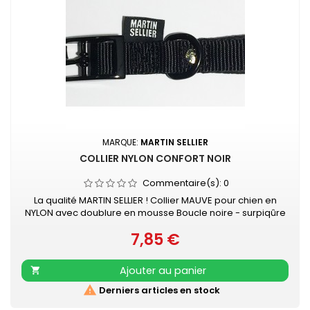
MARQUE:
MARTIN SELLIER
COLLIER NYLON CONFORT NOIR
Commentaire(s):
0
La qualité MARTIN SELLIER ! Collier MAUVE pour chien en
NYLON avec doublure en mousse Boucle noire - surpiqûre
couleur Collier doublé de mousse surpiquée pour
7,85 €
davantage de confort Nylon ultra-résistant Boucle laquée
Prix
noire Couleur acidulée qui soulignera tout type de pelage.
Existe aussi en turquoise, vert, rouge, orange, mauve, gris,
Ajouter au panier

rose et beige

Derniers articles en stock