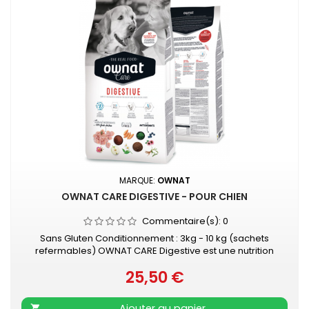
MARQUE:
OWNAT
OWNAT CARE DIGESTIVE - POUR CHIEN
Commentaire(s):
0
Sans Gluten Conditionnement : 3kg - 10 kg (sachets
refermables) OWNAT CARE Digestive est une nutrition
idéale pour les chiens au tractus gastro-intestinal sensible.
25,50 €
Il est élaboré soigneusement avec des ingrédients
Prix
naturels, probiotiques et prébiotiques, afin de favoriser la
santé intestinale, en contribuant à l'équilibre de la flore
Ajouter au panier
