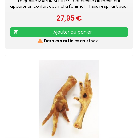
La qualité MARTIN SELLIER ! - Souplesse du mesh qui
apporte un confort optimal à l'animal - Tissu respirant pour
évacuer la sueur - Se positionne très facilement - Se ferme
27,95 €
avec velcro et boucle rapide - S’attache à la laisse grâce
Prix
à 2 anneaux D métal, ce qui apporte une sécurité
supplémentaire
Ajouter au panier


Derniers articles en stock