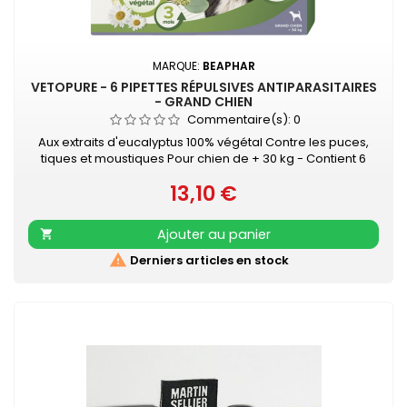
MARQUE:
BEAPHAR
VETOPURE - 6 PIPETTES RÉPULSIVES ANTIPARASITAIRES
- GRAND CHIEN
Commentaire(s):
0
Aux extraits d'eucalyptus 100% végétal Contre les puces,
tiques et moustiques Pour chien de + 30 kg - Contient 6
pipettes de 2 ml • À l'huile d'Eucalyptus• Contre les puces,
13,10 €
tiques et moustiques• Protection de 3 mois• Facile à
Prix
appliquer
Ajouter au panier


Derniers articles en stock