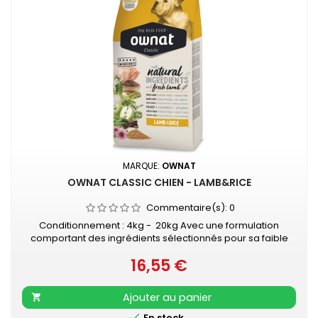
MARQUE:
OWNAT
OWNAT CLASSIC CHIEN - LAMB&RICE
Commentaire(s):
0
Conditionnement : 4kg - 20kg Avec une formulation
comportant des ingrédients sélectionnés pour sa faible
capacité à produire des allergies, c'est une variété
16,55 €
indiquée pour les animaux sensibles aux problèmes
Prix
digestifs et cutanés. Fait avec de l'agneau comme une
source alternative de protéines de grand appétit et avec
Ajouter au panier

du riz comme première source de...

En stock