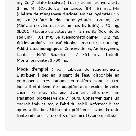
mg, Cu (Chélate de cuivre (II) d'acides aminés hydratés) : 
2 mg, Mn (Oxyde de manganèse (II)) : 63 mg, Mn 
(Chélate de manganèse d’acides aminés hydratés) : 5 
mg, Zn (Sulfate de zinc monohydraté) : 120 mg, Zn 
(Chélate de zinc d’acides aminés hydratés) : 30 mg, 
3b201 I (Iodure de potassium) : 2 mg, Se (Sélénite de 
sodium) : 0.1 mg, Se (Sélénométhionine) : 0.2 mg. 
Acides aminés
 : DL Méthionine (3c301) : 1 000 mg. 
Additifs technologiques
 : Conservateurs, Antioxygènes, 
Liants : E562 Sépiolite : 7 751 mg, 1m558i 
Montmorillonite : 3 700 mg. 
Mode d’emploi :
 voir tableau de rationnement. 
Distribuer à sec en laissant de l’eau disponible en 
permanence. Les rations journalières sont à titre 
indicatif et doivent être adaptées aux besoins de votre 
chien. Si vous changez d’aliment, effectuez une 
transition progressive de 7 jours. Conserver dans un 
endroit frais et sec, à l’abri du soleil. Refermer le sac 
après utilisation. Utiliser de préférence avant la date 
limite indiquée, N° de lot & d’agrément (voir emballage).