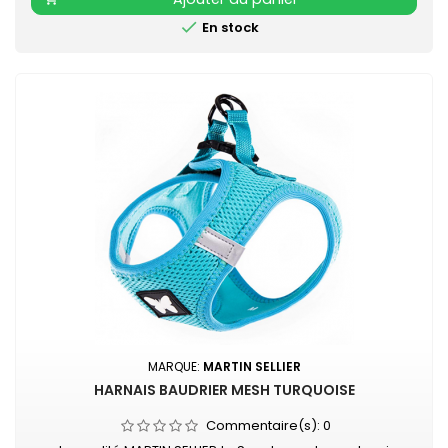
intestinale et à une...

En stock
MARQUE:
MARTIN SELLIER
HARNAIS BAUDRIER MESH TURQUOISE
Commentaire(s):
0