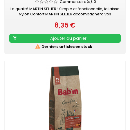
Commentaire(s):
0
La qualité MARTIN SELLIER ! Simple et fonctionnelle, la laisse
Nylon Confort MARTIN SELLIER accompagnera vos
promenades en toute sécurité. Laisse en nylon, robuste
8,35 €
et résistante Poignée renforcée pour plus de confort
Prix
Mousqueton laqué noir Retrouvez également les COLLIERS
NYLON CONFORT assortis
Ajouter au panier


Derniers articles en stock