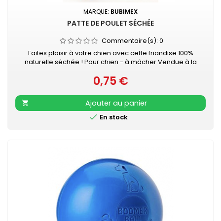
MARQUE:
BUBIMEX
PATTE DE POULET SÉCHÉE
Commentaire(s):
0
Faites plaisir à votre chien avec cette friandise 100%
naturelle séchée ! Pour chien - à mâcher Vendue à la
pièce
0,75 €
Prix
Ajouter au panier


En stock