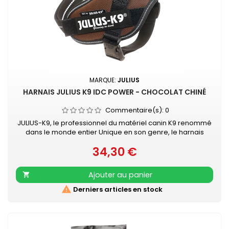
MARQUE:
JULIUS
HARNAIS JULIUS K9 IDC POWER - CHOCOLAT CHINÉ
Commentaire(s):
0
JULIUS-K9, le professionnel du matériel canin K9 renommé
dans le monde entier Unique en son genre, le harnais
IDC®Power Julius-K9® pour chiens est le harnais idéal pour
34,30 €
contrôler le chien pendant les balades en ville. Le harnais
Prix
IDC®Power est votre compagnon au quotidien, pour le loisir
et la promenade, dans la rue comme au parc. Sa poignée
Ajouter au panier

solide...

Derniers articles en stock