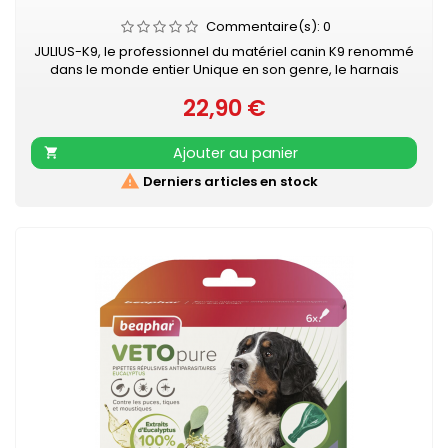
Commentaire(s):
0
JULIUS-K9, le professionnel du matériel canin K9 renommé
dans le monde entier Unique en son genre, le harnais
IDC®Power Julius-K9® pour chiens est le harnais idéal pour
22,90 €
contrôler le chien pendant les balades en ville. Le harnais
Prix
IDC®Power est votre compagnon au quotidien, pour le loisir
et la promenade, dans la rue comme au parc. Sa poignée
Ajouter au panier

solide...

Derniers articles en stock