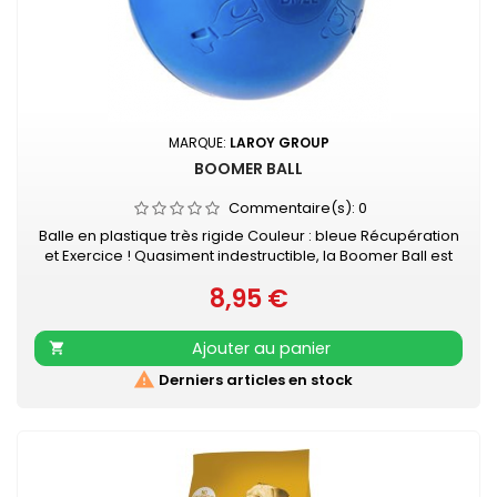
MARQUE:
LAROY GROUP
BOOMER BALL
Commentaire(s):
0
Balle en plastique très rigide Couleur : bleue Récupération
et Exercice ! Quasiment indestructible, la Boomer Ball est
parfait pour les chiens qui sont fous de ballons et aiment
8,95 €
détruire leurs jouets. La Boomer Ball n'est pas conçue pour
Prix
être transporté par votre chien. La taille sélectionnée doit
être supérieure à l'ouverture maximale de ses mâchoires.
Ajouter au panier


Derniers articles en stock